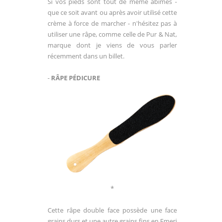
Si vos pieds sont tout de même abîmés -
que ce soit avant ou après avoir utilisé cette
crème à force de marcher - n'hésitez pas à
utiliser une râpe, comme celle de Pur & Nat,
marque dont je viens de vous parler
récemment dans un billet.
-
RÂPE PÉDICURE
*
Cette râpe double face possède une face
grains durs et une autre grains fins en Emeri