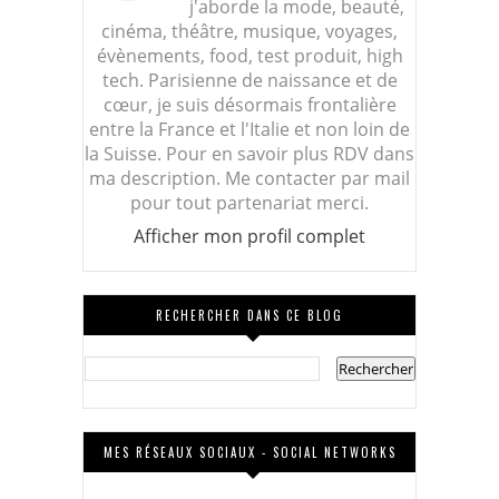
j'aborde la mode, beauté,
cinéma, théâtre, musique, voyages,
évènements, food, test produit, high
tech. Parisienne de naissance et de
cœur, je suis désormais frontalière
entre la France et l'Italie et non loin de
la Suisse. Pour en savoir plus RDV dans
ma description. Me contacter par mail
pour tout partenariat merci.
Afficher mon profil complet
RECHERCHER DANS CE BLOG
MES RÉSEAUX SOCIAUX - SOCIAL NETWORKS