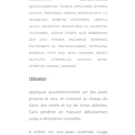
ACRYLOYLDIMETHYL
TAURATE COPOLYMER, CETEARYL
ALCOHOL, PANTHENOL,
PARFUM, DISODIUM EDTA, 1,2-
HEXANEDIOL, SORBITAN
ISOSTEARATE, CAPRYLYL
GLYCOL, HELIANTHUS ANNUUS
SEED OIL, ALLANTOIN,
TOCOPHEROL, SODIUM CITRATE,
ALOE BARBADENSIS
LEAF JUICE POWDER, SACCHARIDE
ISOMERATE,
POLYSORBATE 60, TRIETHANOLAMINE,
TROPOLONE,
BISABOLOL, CITRIC ACID, HEXYL
CINNAMAL, BENZYL
SALICYLATE, CITRONELLOL,
LINALOOL, ALPHA-
ISOMETHYL IONONE, LIMONENE.
Utilisation
:
Appliquer quotidiennement sur des
pieds
propres et secs, en insistant au niveau du
talon,
des orteils et sur les zones abîmées.
Faire pénétrer en
massant délicatement
jusqu'à absorption complète.
À utiliser sur une peau cicatrisée. Usage