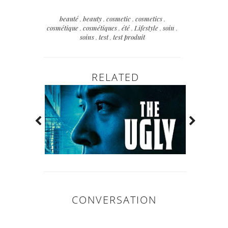
beauté
,
beauty
,
cosmetic
,
cosmetics
,
cosmétique
,
cosmétiques
,
été
,
Lifestyle
,
soin
,
soins
,
test
,
test produit
RELATED
CONVERSATION