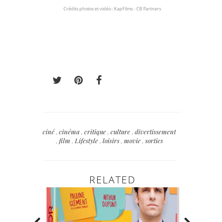
Crédits photos et vidéo : KapFilms - CB Partners
ciné
,
cinéma
,
critique
,
culture
,
divertissement
,
film
,
Lifestyle
,
loisirs
,
movie
,
sorties
RELATED