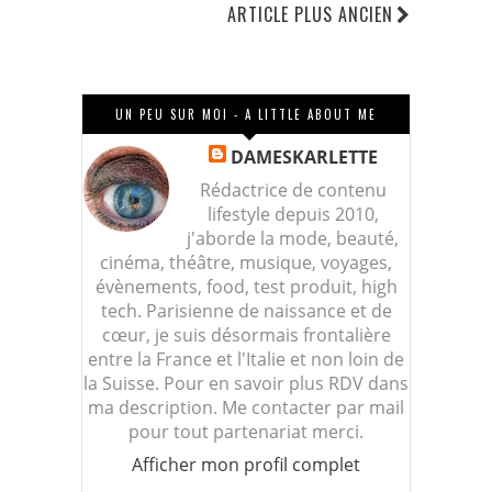
ARTICLE PLUS ANCIEN
UN PEU SUR MOI - A LITTLE ABOUT ME
DAMESKARLETTE
Rédactrice de contenu
lifestyle depuis 2010,
j'aborde la mode, beauté,
cinéma, théâtre, musique, voyages,
évènements, food, test produit, high
tech. Parisienne de naissance et de
cœur, je suis désormais frontalière
entre la France et l'Italie et non loin de
la Suisse. Pour en savoir plus RDV dans
ma description. Me contacter par mail
pour tout partenariat merci.
Afficher mon profil complet