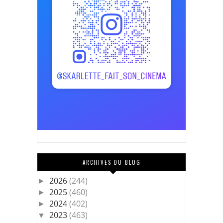
ARCHIVES DU BLOG
2026
(244)
►
2025
(460)
►
2024
(402)
►
2023
(463)
▼