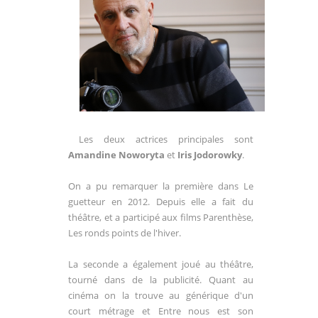
Les deux actrices principales sont
Amandine Noworyta
et
Iris Jodorowky
.
On a pu remarquer la première dans Le
guetteur en 2012. Depuis elle a fait du
théâtre, et a participé aux films Parenthèse,
Les ronds points de l'hiver.
La seconde a également joué au théâtre,
tourné dans de la publicité. Quant au
cinéma on la trouve au générique d'un
court métrage et Entre nous est son