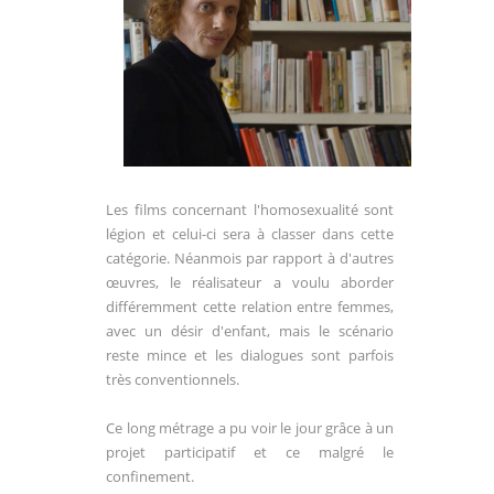
Les films concernant l'homosexualité sont
légion et celui-ci sera à classer dans cette
catégorie. Néanmois par rapport à d'autres
œuvres, le réalisateur a voulu aborder
différemment cette relation entre femmes,
avec un désir d'enfant, mais le scénario
reste mince et les dialogues sont parfois
très conventionnels.
Ce long métrage a pu voir le jour grâce à un
projet participatif et ce malgré le
confinement.