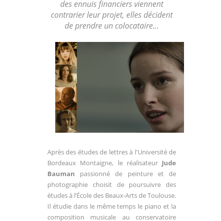
des ennuis financiers viennent
contrarier leur projet, elles décident
de prendre un colocataire…
Après des études de lettres à l'Université de
Bordeaux Montaigne, le réalisateur
Jude
Bauman
passionné de peinture et de
photographie choisit de poursuivre des
études à l’École des Beaux-Arts de Toulouse.
Il étudie dans le même temps le piano et la
composition musicale au conservatoire