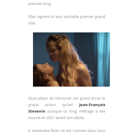
premier long.
Elles signent ici leur véritable premier grand
rôle.
Quel plaisir de retrouver sur grand écran le
grand acteur qu'est
Jean-François
Stevenin
puisque ce long métrage a été
tourné en 2021 avant son décès.
Il interprète Roity et est comme dans tous