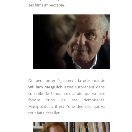
ses films impeccable.
On peut noter également la présence de
William Mesguich
assez surprenant dans
son rôle de Simon, colocataire qui va faire
fondre l'une de ses demoiselles.
Manipulateur, il est l'une des clés qui va
tout faire dérailler.