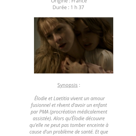
Origine : France
Durée : 1 h 37
Synopsis
:
Élodie et Laetitia vivent un amour
fusionnel et rêvent d’avoir un enfant
par PMA (procréation médicalement
assistée). Alors qu’Élodie découvre
qu’elle ne peut pas tomber enceinte à
cause d’un problème de santé. Et que