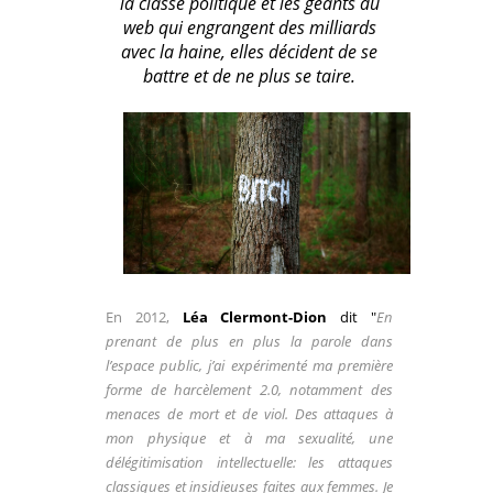
la classe politique et les géants
du
web qui engrangent des milliards
avec la haine, elles décident de se
battre et de ne plus se taire.
En 2012,
Léa Clermont-Dion
dit
"
En
prenant de plus en plus la parole dans
l’espace public, j’ai expérimenté ma première
forme de harcèlement 2.0, notamment des
menaces de mort et de viol. Des attaques à
mon physique et à ma sexualité, une
délégitimisation intellectuelle: les attaques
classiques et insidieuses faites aux femmes. Je