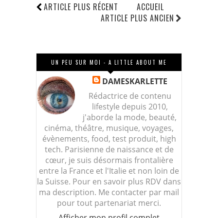
ARTICLE PLUS RÉCENT
ACCUEIL
ARTICLE PLUS ANCIEN
UN PEU SUR MOI - A LITTLE ABOUT ME
DAMESKARLETTE
Rédactrice de contenu
lifestyle depuis 2010,
j'aborde la mode, beauté,
cinéma, théâtre, musique, voyages,
évènements, food, test produit, high
tech. Parisienne de naissance et de
cœur, je suis désormais frontalière
entre la France et l'Italie et non loin de
la Suisse. Pour en savoir plus RDV dans
ma description. Me contacter par mail
pour tout partenariat merci.
Afficher mon profil complet