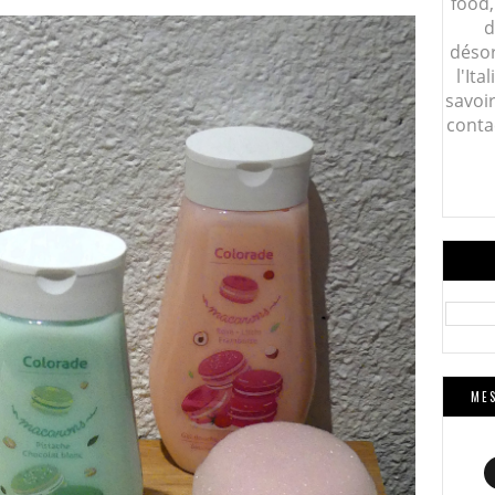
food,
d
désor
l'Ita
savoi
conta
MES