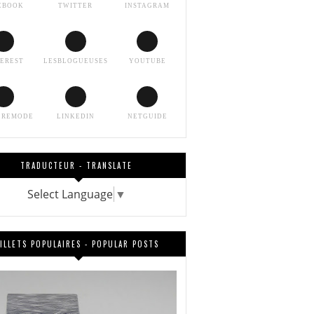
EBOOK
TWITTER
INSTAGRAM
TEREST
LESBLOGUEUSES
YOUTUBE
EREMODE
LINKEDIN
NETGUIDE
TRADUCTEUR - TRANSLATE
Select Language
▼
ILLETS POPULAIRES - POPULAR POSTS