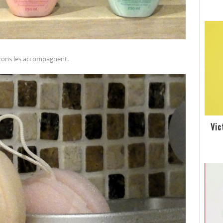
rons
les accompagnent.
Vic