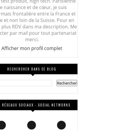
 test produit, high tech. Parisienne
e naissance et de cœur, je suis
mais frontalière entre la France et
lie et non loin de la Suisse. Pour en
r plus RDV dans ma description. Me
cter par mail pour tout partenariat
merci.
Afficher mon profil complet
RECHERCHER DANS CE BLOG
 RÉSEAUX SOCIAUX - SOCIAL NETWORKS