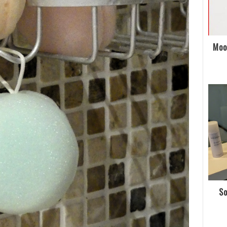
Moo
So