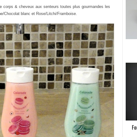
e corps & cheveux aux senteurs toutes plus gourmandes les
he/Chocolat blanc et Rose/Litchi/Framboise.
Fo