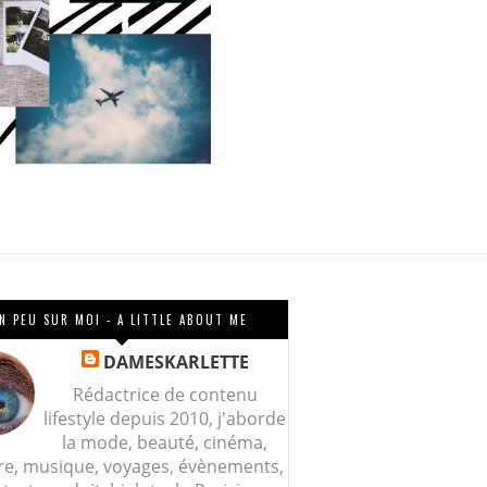
N PEU SUR MOI - A LITTLE ABOUT ME
DAMESKARLETTE
Rédactrice de contenu
lifestyle depuis 2010, j'aborde
la mode, beauté, cinéma,
re, musique, voyages, évènements,