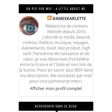
UN PEU SUR MOI - A LITTLE ABOUT ME
DAMESKARLETTE
Rédactrice de contenu
lifestyle depuis 2010,
j'aborde la mode, beauté,
cinéma, théâtre, musique, voyages,
évènements, food, test produit, high
tech. Parisienne de naissance et de
cœur, je suis désormais frontalière
entre la France et l'Italie et non loin de
la Suisse. Pour en savoir plus RDV dans
ma description. Me contacter par mail
pour tout partenariat merci.
Afficher mon profil complet
RECHERCHER DANS CE BLOG