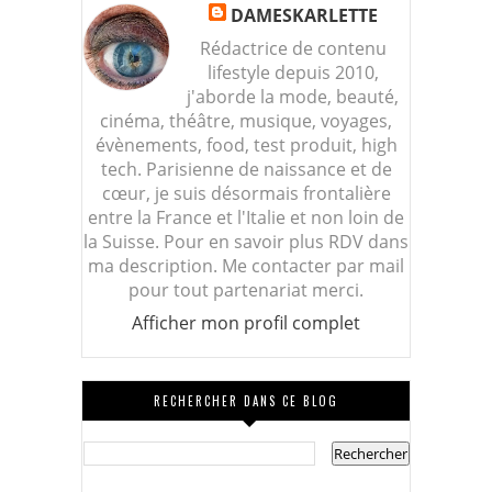
DAMESKARLETTE
Rédactrice de contenu
lifestyle depuis 2010,
j'aborde la mode, beauté,
cinéma, théâtre, musique, voyages,
évènements, food, test produit, high
tech. Parisienne de naissance et de
cœur, je suis désormais frontalière
entre la France et l'Italie et non loin de
la Suisse. Pour en savoir plus RDV dans
ma description. Me contacter par mail
pour tout partenariat merci.
Afficher mon profil complet
RECHERCHER DANS CE BLOG