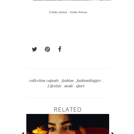
Crédits photos : Under Armour
collection capsule
,
fashion
,
fashionblogger
,
Lifestyle
,
mode
,
sport
RELATED