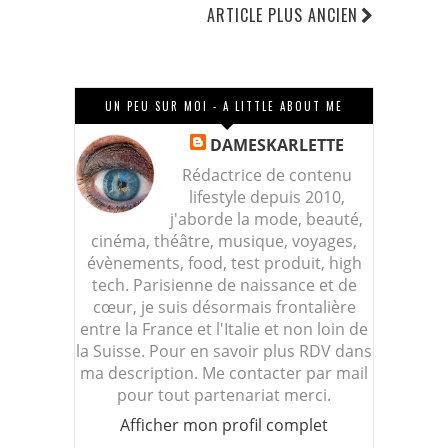
ARTICLE PLUS ANCIEN
UN PEU SUR MOI - A LITTLE ABOUT ME
DAMESKARLETTE
Rédactrice de contenu
lifestyle depuis 2010,
j'aborde la mode, beauté,
cinéma, théâtre, musique, voyages,
évènements, food, test produit, high
tech. Parisienne de naissance et de
cœur, je suis désormais frontalière
entre la France et l'Italie et non loin de
la Suisse. Pour en savoir plus RDV dans
ma description. Me contacter par mail
pour tout partenariat merci.
Afficher mon profil complet