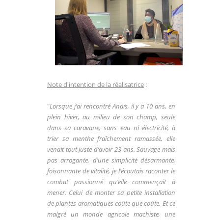
Note d'intention de la réalisatrice
:
"
Lorsque j’ai rencontré Anaïs, il y a 10 ans, en
plein hiver, au milieu de son champ, seule
dans sa caravane, sans eau ni électricité, à
trier sa menthe fraîchement ramassée, elle
venait tout juste d’avoir 23 ans. Sauvage mais
pas arrogante, d’une simplicité désarmante,
foisonnante de vitalité, je l’écoutais raconter le
combat passionné qu’elle commençait à
mener. Celui de monter sa petite installation
de plantes aromatiques coûte que coûte. Et ce
malgré un monde agricole machiste, une