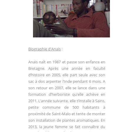
Biographie d'Anaïs
:
Anaïs naît en 1987 et passe son enfance en
Bretagne. Après une année en faculté
d’histoire en 2005, elle part seule avec son
sac à dos arpenter l’Inde pendant 6 mois. A
son retour en 2007, elle se lance dans une
formation d’herboriste qu’elle achève en
2011. L’année suivante, elle s’installe à Sains,
petite commune de 500 habitants à
proximité de Saint-Malo et tente de monter
son installation de plantes aromatiques. En
2013, la jeune femme se fait connaître du