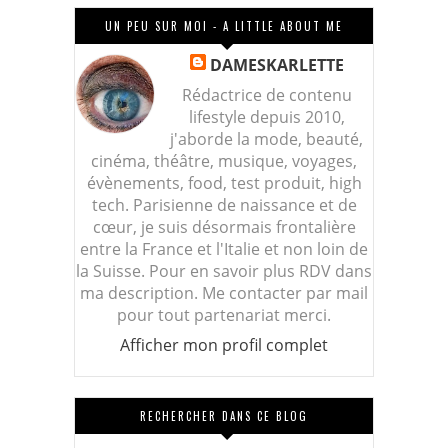
UN PEU SUR MOI - A LITTLE ABOUT ME
DAMESKARLETTE
Rédactrice de contenu
lifestyle depuis 2010,
j'aborde la mode, beauté,
cinéma, théâtre, musique, voyages,
évènements, food, test produit, high
tech. Parisienne de naissance et de
cœur, je suis désormais frontalière
entre la France et l'Italie et non loin de
la Suisse. Pour en savoir plus RDV dans
ma description. Me contacter par mail
pour tout partenariat merci.
Afficher mon profil complet
RECHERCHER DANS CE BLOG