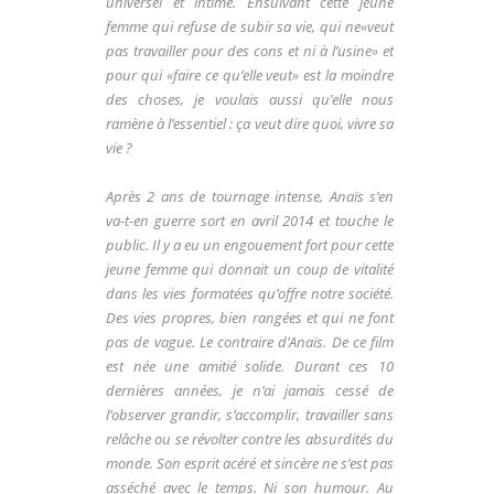
universel et intime. Ensuivant cette jeune
femme qui refuse de subir sa vie, qui ne«veut
pas travailler pour des cons et ni à l’usine» et
pour qui «faire ce qu’elle veut» est la moindre
des choses, je voulais aussi qu’elle nous
ramène à l’essentiel : ça veut dire quoi, vivre sa
vie ?
Après 2 ans de tournage intense, Anaïs s’en
va-t-en guerre sort en avril 2014 et touche le
public. Il y a eu un engouement fort pour cette
jeune femme qui donnait un coup de vitalité
dans les vies formatées qu’offre notre société.
Des vies propres, bien rangées et qui ne font
pas de vague. Le contraire d’Anaïs. De ce film
est née une amitié solide. Durant ces 10
dernières années, je n’ai jamais cessé de
l’observer grandir, s’accomplir, travailler sans
relâche ou se révolter contre les absurdités du
monde. Son esprit acéré et sincère ne s’est pas
asséché avec le temps. Ni son humour. Au