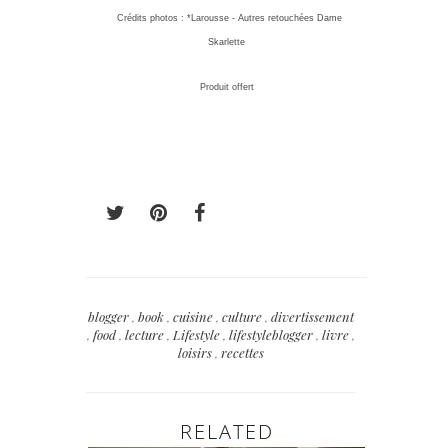
Crédits photos : *Larousse - Autres retouchées Dame
Skarlette
Produit offert
blogger
,
book
,
cuisine
,
culture
,
divertissement
,
food
,
lecture
,
Lifestyle
,
lifestyleblogger
,
livre
,
loisirs
,
recettes
RELATED