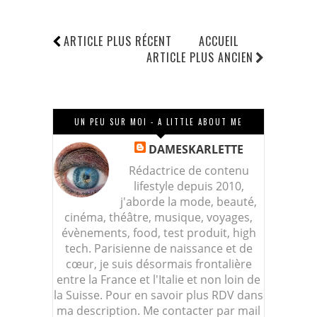
ARTICLE PLUS RÉCENT
ACCUEIL
ARTICLE PLUS ANCIEN
UN PEU SUR MOI - A LITTLE ABOUT ME
DAMESKARLETTE
Rédactrice de contenu
lifestyle depuis 2010,
j'aborde la mode, beauté,
cinéma, théâtre, musique, voyages,
évènements, food, test produit, high
tech. Parisienne de naissance et de
cœur, je suis désormais frontalière
entre la France et l'Italie et non loin de
la Suisse. Pour en savoir plus RDV dans
ma description. Me contacter par mail