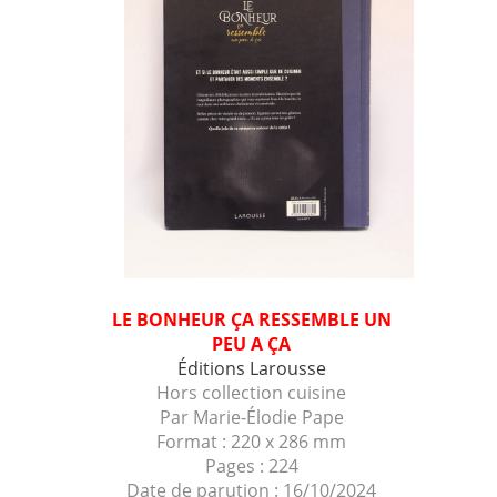
LE BONHEUR ÇA RESSEMBLE UN
PEU A
Ç
A
Éditions Larousse
Hors collection cuisine
Par Marie-Élodie Pape
Format : 220 x 286 mm
Pages : 224
Date de parution :
16/10/2024