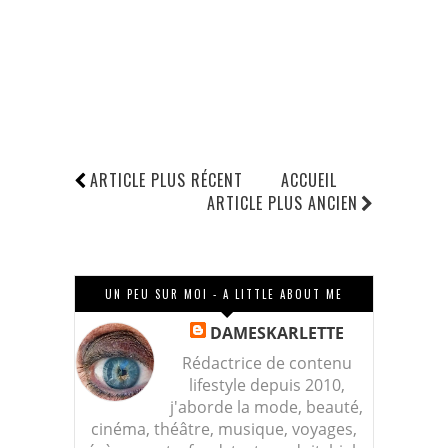
ARTICLE PLUS RÉCENT
ACCUEIL
ARTICLE PLUS ANCIEN
UN PEU SUR MOI - A LITTLE ABOUT ME
DAMESKARLETTE
Rédactrice de contenu
lifestyle depuis 2010,
j'aborde la mode, beauté,
cinéma, théâtre, musique, voyages,