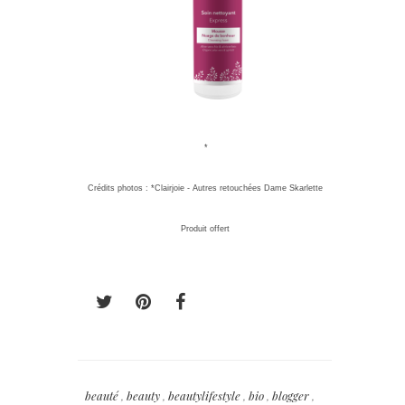
*
Crédits photos : *Clairjoie - Autres retouchées Dame Skarlette
Produit offert
beauté
,
beauty
,
beautylifestyle
,
bio
,
blogger
,