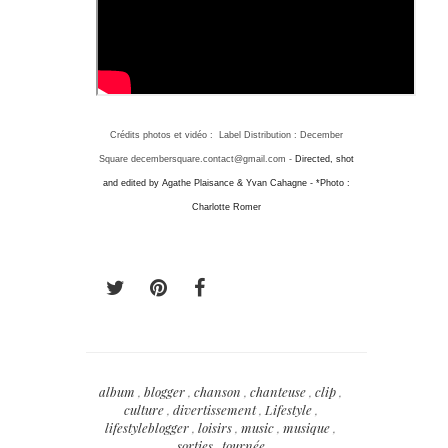
Crédits photos et vidéo : Label Distribution : December
Square decembersquare.contact@gmail.com -
Directed, shot
and edited by Agathe Plaisance & Yvan Cahagne - *Photo :
Charlotte Romer
album
,
blogger
,
chanson
,
chanteuse
,
clip
,
culture
,
divertissement
,
Lifestyle
,
lifestyleblogger
,
loisirs
,
music
,
musique
,
sorties
,
tournée