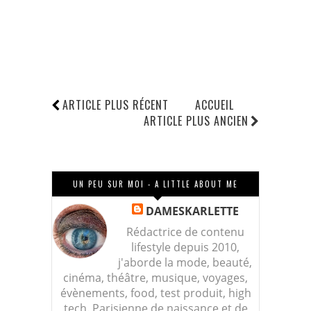
ARTICLE PLUS RÉCENT
ACCUEIL
ARTICLE PLUS ANCIEN
UN PEU SUR MOI - A LITTLE ABOUT ME
DAMESKARLETTE
Rédactrice de contenu
lifestyle depuis 2010,
j'aborde la mode, beauté,
cinéma, théâtre, musique, voyages,
évènements, food, test produit, high
tech. Parisienne de naissance et de