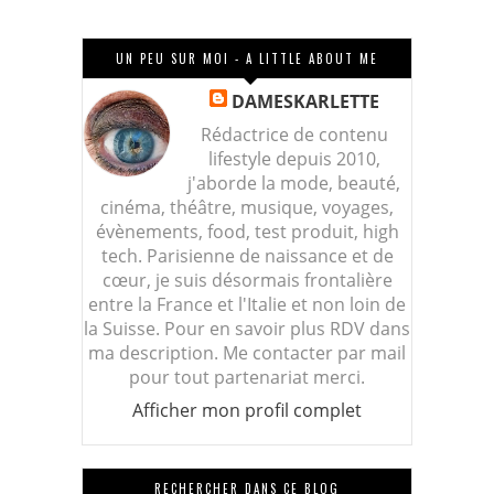
UN PEU SUR MOI - A LITTLE ABOUT ME
DAMESKARLETTE
Rédactrice de contenu
lifestyle depuis 2010,
j'aborde la mode, beauté,
cinéma, théâtre, musique, voyages,
évènements, food, test produit, high
tech. Parisienne de naissance et de
cœur, je suis désormais frontalière
entre la France et l'Italie et non loin de
la Suisse. Pour en savoir plus RDV dans
ma description. Me contacter par mail
pour tout partenariat merci.
Afficher mon profil complet
RECHERCHER DANS CE BLOG