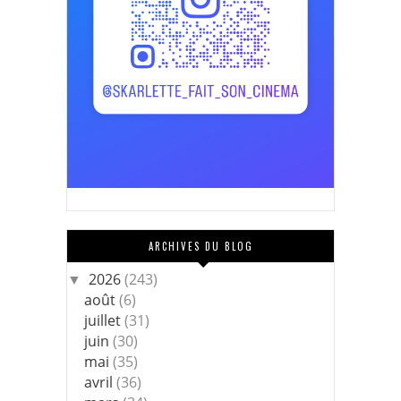
ARCHIVES DU BLOG
2026
(243)
▼
août
(6)
juillet
(31)
juin
(30)
mai
(35)
avril
(36)