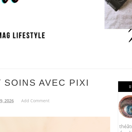
 SOINS AVEC PIXI
U
19, 2026
Add Comment
théât