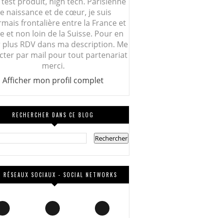
 test produit, high tech. Parisienne
e naissance et de cœur, je suis
mais frontalière entre la France et
lie et non loin de la Suisse. Pour en
r plus RDV dans ma description. Me
cter par mail pour tout partenariat
merci.
Afficher mon profil complet
RECHERCHER DANS CE BLOG
 RÉSEAUX SOCIAUX - SOCIAL NETWORKS