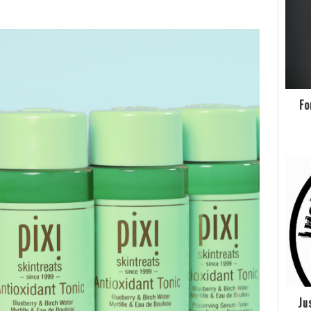
Fo
Ju