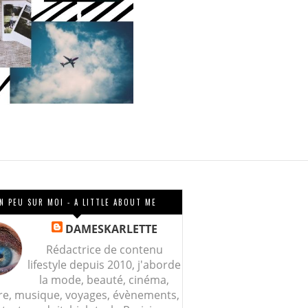
N PEU SUR MOI - A LITTLE ABOUT ME
DAMESKARLETTE
Rédactrice de contenu
lifestyle depuis 2010, j'aborde
la mode, beauté, cinéma,
re, musique, voyages, évènements,