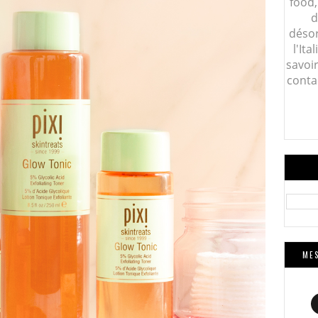
food,
d
désor
l'Ita
savoi
conta
MES