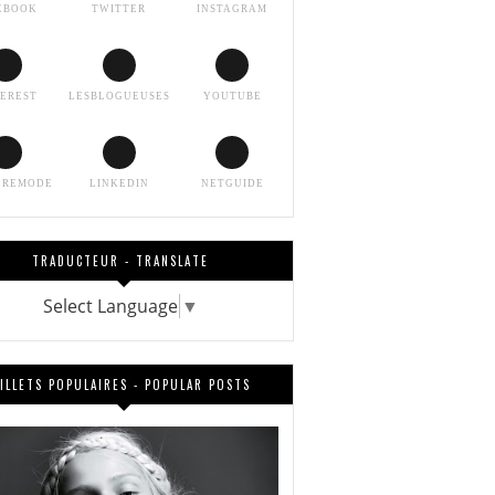
EBOOK
TWITTER
INSTAGRAM
TEREST
LESBLOGUEUSES
YOUTUBE
EREMODE
LINKEDIN
NETGUIDE
TRADUCTEUR - TRANSLATE
Select Language
▼
ILLETS POPULAIRES - POPULAR POSTS