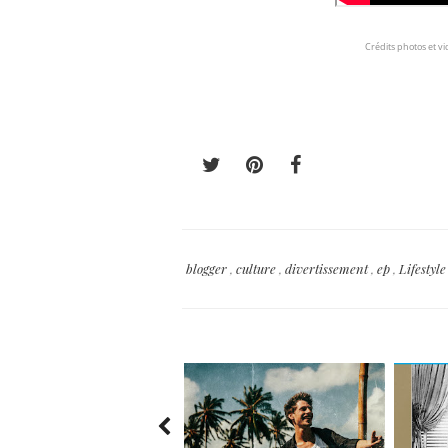
Crédits photos et vi
blogger
,
culture
,
divertissement
,
ep
,
Lifestyl