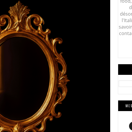
food,
d
désor
l'Ita
savoi
conta
MES