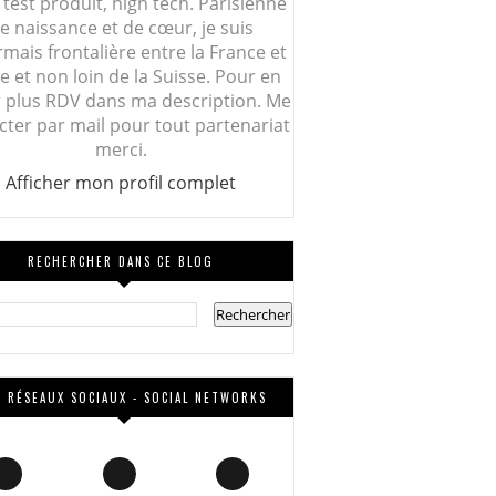
 test produit, high tech. Parisienne
e naissance et de cœur, je suis
mais frontalière entre la France et
lie et non loin de la Suisse. Pour en
r plus RDV dans ma description. Me
cter par mail pour tout partenariat
merci.
Afficher mon profil complet
RECHERCHER DANS CE BLOG
 RÉSEAUX SOCIAUX - SOCIAL NETWORKS