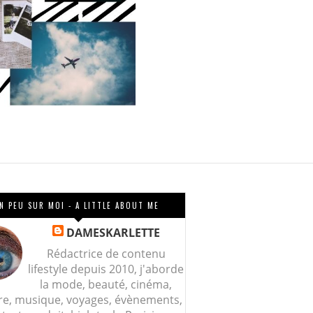
N PEU SUR MOI - A LITTLE ABOUT ME
DAMESKARLETTE
Rédactrice de contenu
lifestyle depuis 2010, j'aborde
la mode, beauté, cinéma,
re, musique, voyages, évènements,