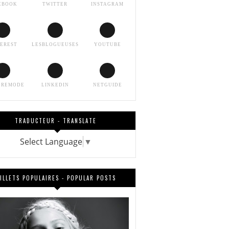
EBOOK
TWITTER
INSTAGRAM
TEREST
LESBLOGUEUSES
YOUTUBE
EREMODE
LINKEDIN
NETGUIDE
TRADUCTEUR - TRANSLATE
Select Language
▼
ILLETS POPULAIRES - POPULAR POSTS