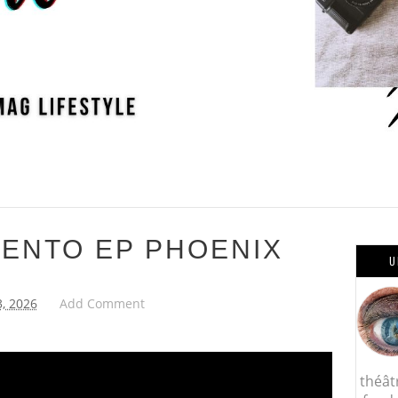
SENTO EP PHOENIX
U
, 2026
Add Comment
théât