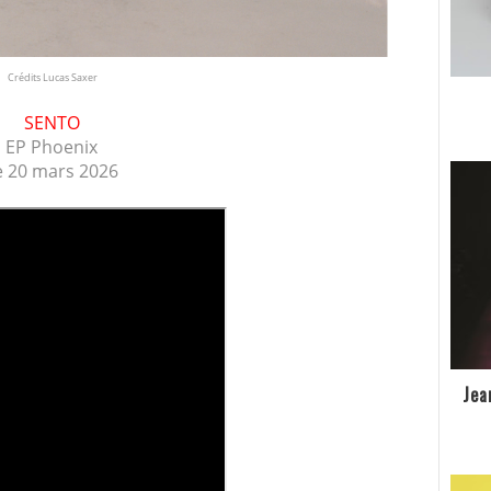
Crédits Lucas Saxer
SENTO
EP Phoenix
e 20 mars 2026
Jea