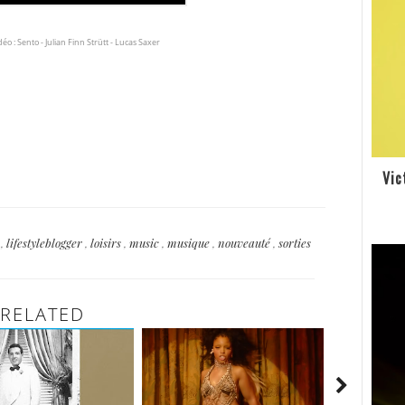
déo : Sento -
Julian Finn Strütt -
Lucas Saxer
Vic
e
,
lifestyleblogger
,
loisirs
,
music
,
musique
,
nouveauté
,
sorties
RELATED