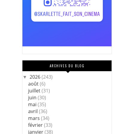
ARCHIVES DU BLOG
2026
(243)
▼
août
(6)
juillet
(31)
juin
(30)
mai
(35)
avril
(36)
mars
(34)
février
(33)
janvier
(38)