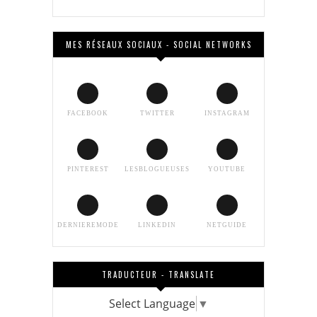
MES RÉSEAUX SOCIAUX - SOCIAL NETWORKS
FACEBOOK
TWITTER
INSTAGRAM
PINTEREST
LESBLOGUEUSES
YOUTUBE
DERNIEREMODE
LINKEDIN
NETGUIDE
TRADUCTEUR - TRANSLATE
Select Language
▼