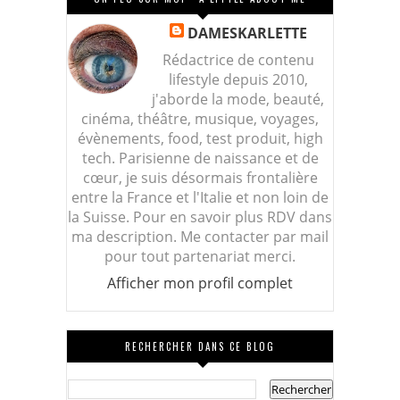
DAMESKARLETTE
Rédactrice de contenu
lifestyle depuis 2010,
j'aborde la mode, beauté,
cinéma, théâtre, musique, voyages,
évènements, food, test produit, high
tech. Parisienne de naissance et de
cœur, je suis désormais frontalière
entre la France et l'Italie et non loin de
la Suisse. Pour en savoir plus RDV dans
ma description. Me contacter par mail
pour tout partenariat merci.
Afficher mon profil complet
RECHERCHER DANS CE BLOG