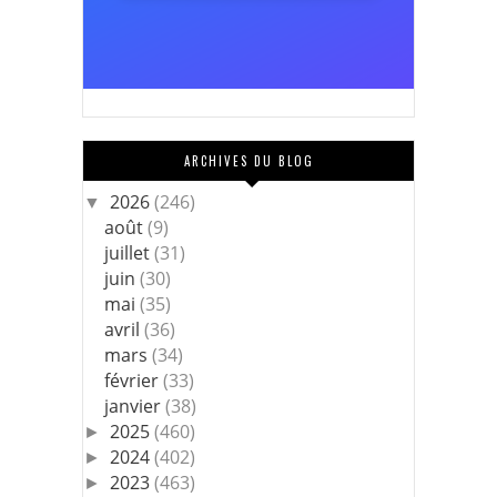
ARCHIVES DU BLOG
2026
(246)
▼
août
(9)
juillet
(31)
juin
(30)
mai
(35)
avril
(36)
mars
(34)
février
(33)
janvier
(38)
2025
(460)
►
2024
(402)
►
2023
(463)
►