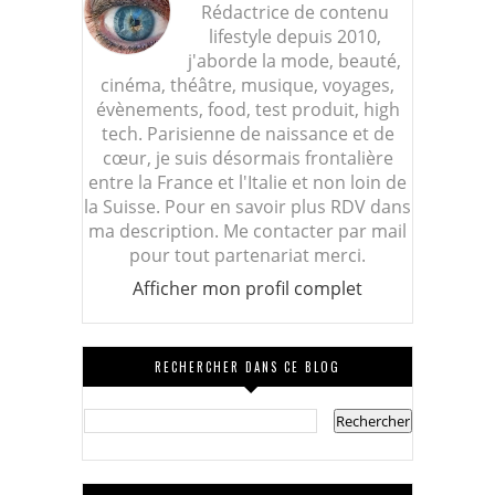
Rédactrice de contenu
lifestyle depuis 2010,
j'aborde la mode, beauté,
cinéma, théâtre, musique, voyages,
évènements, food, test produit, high
tech. Parisienne de naissance et de
cœur, je suis désormais frontalière
entre la France et l'Italie et non loin de
la Suisse. Pour en savoir plus RDV dans
ma description. Me contacter par mail
pour tout partenariat merci.
Afficher mon profil complet
RECHERCHER DANS CE BLOG