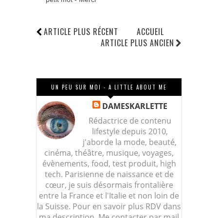
ARTICLE PLUS RÉCENT
ACCUEIL
ARTICLE PLUS ANCIEN
UN PEU SUR MOI - A LITTLE ABOUT ME
DAMESKARLETTE
Rédactrice de contenu
lifestyle depuis 2010,
j'aborde la mode, beauté,
cinéma, théâtre, musique, voyages,
évènements, food, test produit, high
tech. Parisienne de naissance et de
cœur, je suis désormais frontalière
entre la France et l'Italie et non loin de
la Suisse. Pour en savoir plus RDV dans
ma description. Me contacter par mail