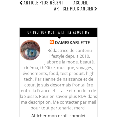
ARTICLE PLUS RÉCENT
ACCUEIL
ARTICLE PLUS ANCIEN
UN PEU SUR MOI - A LITTLE ABOUT ME
DAMESKARLETTE
Rédactrice de contenu
lifestyle depuis 2010,
j'aborde la mode, beauté,
cinéma, théâtre, musique, voyages,
évènements, food, test produit, high
tech. Parisienne de naissance et de
cœur, je suis désormais frontalière
entre la France et l'Italie et non loin de
la Suisse. Pour en savoir plus RDV dans
ma description. Me contacter par mail
pour tout partenariat merci.
Afficher mon profil complet