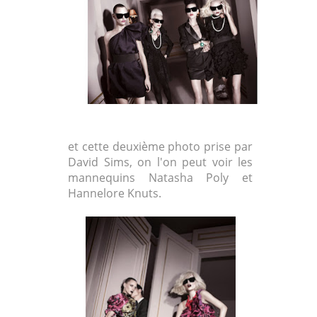
et cette deuxième photo prise par
David Sims, on l'on peut voir les
mannequins Natasha Poly et
Hannelore Knuts.