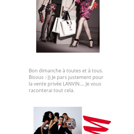
Bon dimanche à toutes et à tous.
Bisous :-)) Je pars justement pour
la vente privée LANVIN.... Je vous
raconterai tout cela.