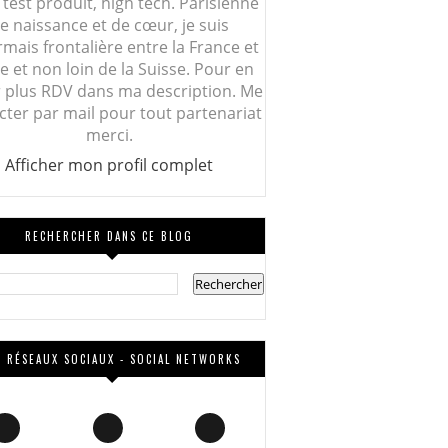
 test produit, high tech. Parisienne
e naissance et de cœur, je suis
mais frontalière entre la France et
lie et non loin de la Suisse. Pour en
r plus RDV dans ma description. Me
cter par mail pour tout partenariat
merci.
Afficher mon profil complet
RECHERCHER DANS CE BLOG
 RÉSEAUX SOCIAUX - SOCIAL NETWORKS