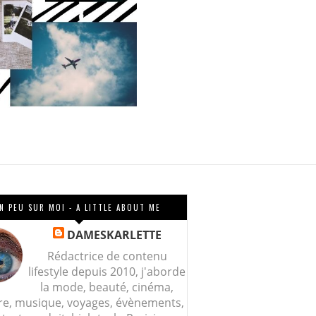
N PEU SUR MOI - A LITTLE ABOUT ME
DAMESKARLETTE
Rédactrice de contenu
lifestyle depuis 2010, j'aborde
la mode, beauté, cinéma,
re, musique, voyages, évènements,