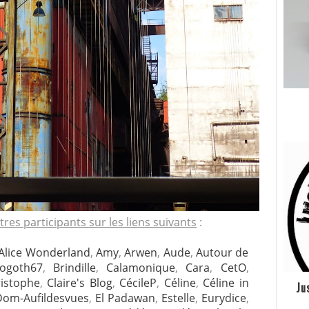
res participants sur les liens suivants
:
Alice Wonderland
,
Amy
,
Arwen
,
Aude
,
Autour de
logoth67
,
Brindille
,
Calamonique
,
Cara
,
CetO
,
istophe
,
Claire's Blog
,
CécileP
,
Céline
,
Céline in
Ju
Dom-Aufildesvues
,
El Padawan
,
Estelle
,
Eurydice
,