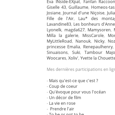
Eva INside-EXpat
,
Fanfan Raccoo
Giselle 43
,
Guillaume
,
Homeos-tas
Josiane
,
Journal d'une Niçoise
,
Julia
Fille de l'Air
,
Lau* des monta
Lavandine83
,
Les bonheurs d'Anne
Lyonelk
,
magda627
,
Mamysoren
,
Milla la galerie
,
MissCarole
,
Mor
MyLittleRoad
,
Nanouk
,
Nicky
,
Noz
princesse Emalia
,
Renepaulhenry
Sinuaisons
,
Suki
,
Tambour Majo
Woocares
,
Xoliv'
,
Yvette la Chouett
Mes dernières participations en li
-
Mais qu'est-ce que c'est ?
-
Coup de coeur
-
Qu'évoque pour vous l'océan
-
Un décor de film
-
La vie en rose
-
Prendre l'air
-
To be or not to be