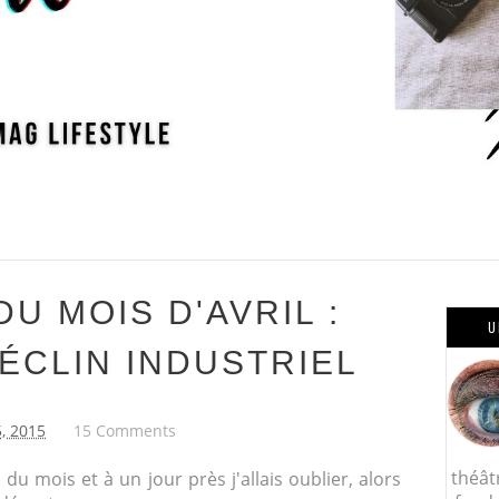
U MOIS D'AVRIL :
U
ÉCLIN INDUSTRIEL
5, 2015
15 Comments
théât
du mois et à un jour près j'allais oublier, alors