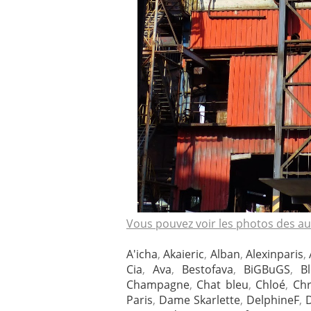
Vous pouvez voir les photos des aut
A'icha
,
Akaieric
,
Alban
,
Alexinparis
,
Cia
,
Ava
,
Bestofava
,
BiGBuGS
,
B
Champagne
,
Chat bleu
,
Chloé
,
Chr
Paris
,
Dame Skarlette
,
DelphineF
,