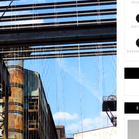
FAC
PIN
DERNI
B