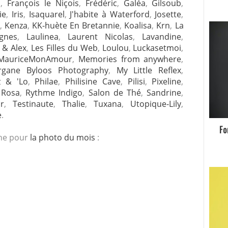
n
,
François le Niçois
,
Frédéric
,
Galéa
,
Gilsoub
,
ie
,
Iris
,
Isaquarel
,
J'habite à Waterford
,
Josette
,
,
Kenza
,
KK-huète En Bretannie
,
Koalisa
,
Krn
,
La
gnes
,
Laulinea
,
Laurent Nicolas
,
Lavandine
,
 & Alex
,
Les Filles du Web
,
Loulou
,
Luckasetmoi
,
MauriceMonAmour
,
Memories from anywhere
,
gane Byloos Photography
,
My Little Reflex
,
 & 'Lo
,
Philae
,
Philisine Cave
,
Pilisi
,
Pixeline
,
,
Rosa
,
Rythme Indigo
,
Salon de Thé
,
Sandrine
,
r
,
Testinaute
,
Thalie
,
Tuxana
,
Utopique-Lily
,
e
.
Fo
gne pour
la photo du mois
: