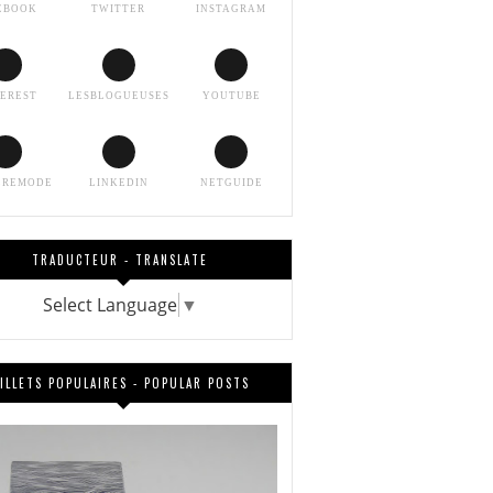
EBOOK
TWITTER
INSTAGRAM
TEREST
LESBLOGUEUSES
YOUTUBE
EREMODE
LINKEDIN
NETGUIDE
TRADUCTEUR - TRANSLATE
Select Language
▼
ILLETS POPULAIRES - POPULAR POSTS