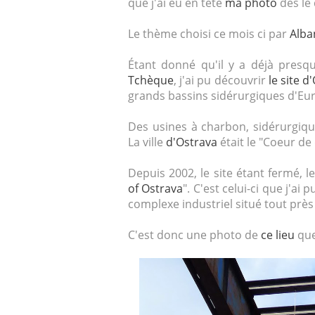
que j'ai eu en tête
ma photo
dès le 
Le thème choisi ce mois ci par
Alba
Étant donné qu'il y a déjà pres
Tchèque
, j'ai pu découvrir
le site d
grands bassins sidérurgiques d'Eu
Des usines à charbon, sidérurgique
La ville
d'Ostrava
était le "Coeur de 
Depuis 2002, le site étant fermé, le
of Ostrava
". C'est celui-ci que j'ai
complexe industriel situé tout près d
C'est donc une photo de
ce lieu
que