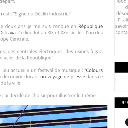
food,
départ.
d
désor
n
est : "Signe du Déclin Industriel"
l'Ita
savoi
que deux ans je me suis rendue en
République
conta
'Ostrava
. Ce lieu fut au XIX et XXe siècles, l'un des
rope Centrale.
s, des centrales électriques, des usines à gaz.
d'acier de la République".
 lieu accueille un festival de musique : "
Colours
 pu découvrir durant
un voyage de presse
dans ce
e la ville.
 j'ai décidé de choisir pour illustrer le thème
MES