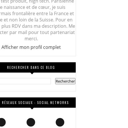
 test produit, high tech. Parisienne
e naissance et de cœur, je suis
mais frontalière entre la France et
lie et non loin de la Suisse. Pour en
r plus RDV dans ma description. Me
cter par mail pour tout partenariat
merci.
Afficher mon profil complet
RECHERCHER DANS CE BLOG
 RÉSEAUX SOCIAUX - SOCIAL NETWORKS