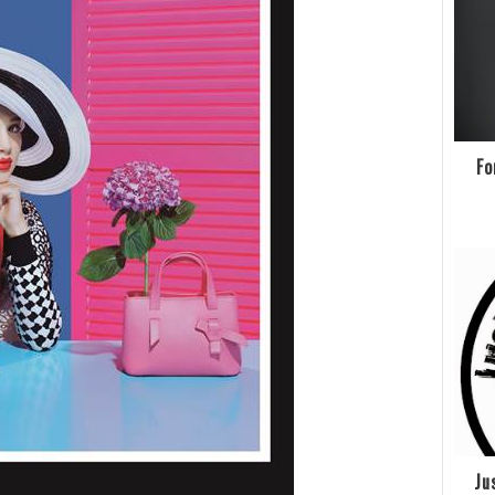
Fo
Ju