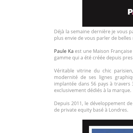
Déjà la semaine dernière je vous p
plus envie de vous parler de belles
Paule Ka
est une Maison Française 
gamme qui a été créée depuis pre
Véritable vitrine du chic parisie
modernité de ses lignes graphiq
implantée dans 56 pays à travers 
exclusivement dédiés à la marque.
Depuis 2011, le développement de 
de private equity basé à Londres.