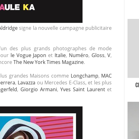
Aldridge
signe la nouvelle campagne publicitaire
t l’un des plus grands photographes de mode
 pour
le Vogue Japon
et
Italie
,
Numéro
,
Gloss
,
V
,
ncore
The New York Times Magazine
.
s plus grandes Maisons comme
Longchamp
,
MAC
Herrera
,
Lavazza
ou Mercedes E-Class, et les plus
C
agerfeld
,
Giorgio Armani
,
Yves Saint Laurent
et