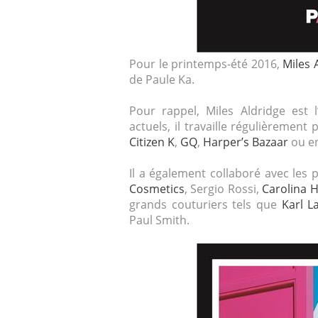
Pour le printemps-été 2016,
Miles 
de Paule Ka.
Pour rappel, Miles Aldridge es
actuels, il travaille régulièrement
Citizen K
,
GQ
,
Harper’s Bazaar
ou e
Il a également collaboré avec le
Cosmetics
, Sergio Rossi,
Carolina 
grands couturiers tels que
Karl L
Paul Smith.