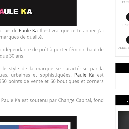
FAC
PIN
arlais de
Paule Ka
. Il est vrai que cette année j'ai
 marques de qualité.
indépendante de prêt-à-porter féminin haut de
DERNI
sque 30 ans.
n, le style de la marque se caractérise par la
ues, urbaines et sophistiquées.
Paule Ka
est
350 points de vente et 60 boutiques et corners
Paule Ka est soutenu par Change Capital, fond
B