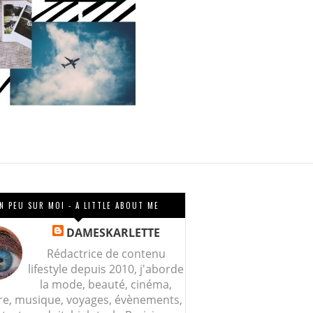
N PEU SUR MOI - A LITTLE ABOUT ME
DAMESKARLETTE
Rédactrice de contenu
lifestyle depuis 2010, j'aborde
la mode, beauté, cinéma,
re, musique, voyages, évènements,