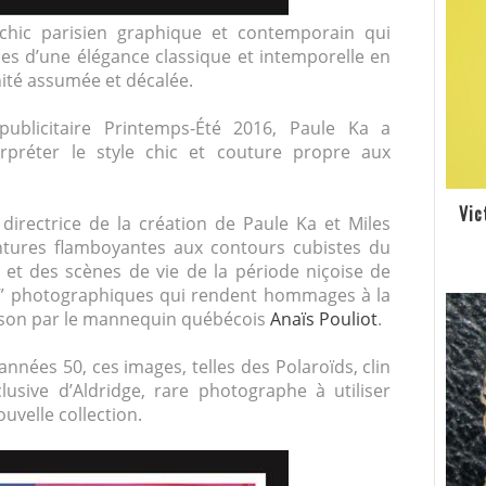
chic parisien graphique et contemporain qui
des d’une élégance classique et intemporelle en
inité assumée et décalée.
ublicitaire Printemps-Été 2016, Paule Ka a
rpréter le style chic et couture propre aux
Vic
e directrice de la création de Paule Ka et Miles
intures flamboyantes aux contours cubistes du
 et des scènes de vie de la période niçoise de
x ” photographiques qui rendent hommages à la
ison par le mannequin québécois
Anaïs Pouliot
.
années 50, ces images, telles des Polaroïds, clin
lusive d’Aldridge, rare photographe à utiliser
uvelle collection.