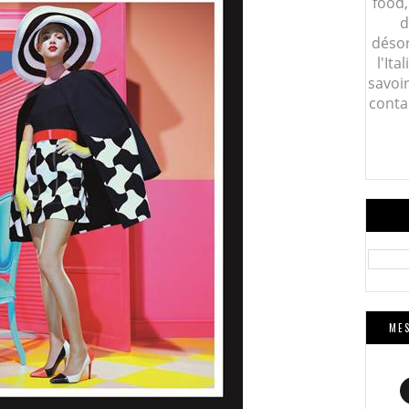
food,
d
désor
l'Ita
savoi
conta
MES