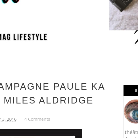
AMPAGNE PAULE KA
U
R MILES ALDRIDGE
 13, 2016
4 Comments
théât