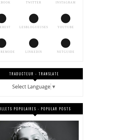
EBOOK
TWITTER
INSTAGRAM
TEREST
LESBLOGUEUSES
YOUTUBE
EREMODE
LINKEDIN
NETGUIDE
TRADUCTEUR - TRANSLATE
Select Language
▼
ILLETS POPULAIRES - POPULAR POSTS