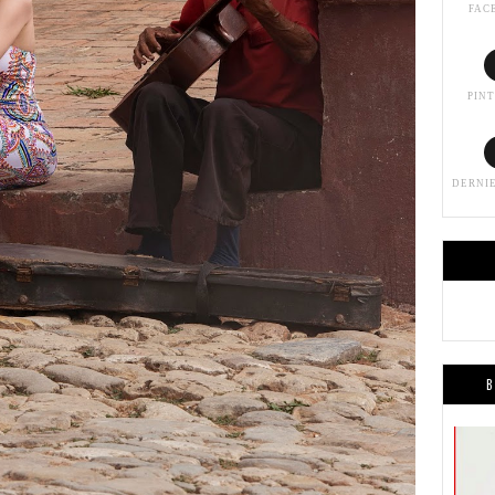
FAC
PIN
DERNI
B