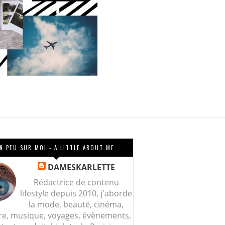
N PEU SUR MOI - A LITTLE ABOUT ME
DAMESKARLETTE
Rédactrice de contenu
lifestyle depuis 2010, j'aborde
la mode, beauté, cinéma,
re, musique, voyages, évènements,