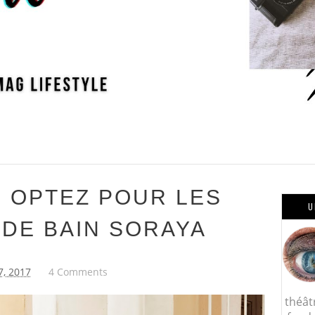
É OPTEZ POUR LES
U
 DE BAIN SORAYA
7, 2017
4 Comments
théât