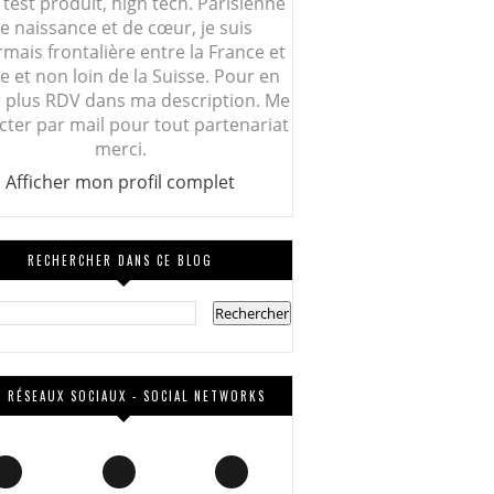
 test produit, high tech. Parisienne
e naissance et de cœur, je suis
mais frontalière entre la France et
lie et non loin de la Suisse. Pour en
r plus RDV dans ma description. Me
cter par mail pour tout partenariat
merci.
Afficher mon profil complet
RECHERCHER DANS CE BLOG
 RÉSEAUX SOCIAUX - SOCIAL NETWORKS