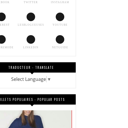
EBOOK
TWITTER
INSTAGRAM
TEREST
LESBLOGUEUSES
YOUTUBE
EREMODE
LINKEDIN
NETGUIDE
TRADUCTEUR - TRANSLATE
Select Language
▼
ILLETS POPULAIRES - POPULAR POSTS