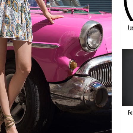
Ju
Fo