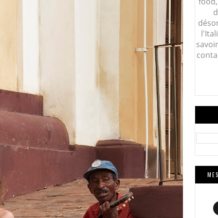
food,
d
désor
l'Ita
savoi
conta
MES