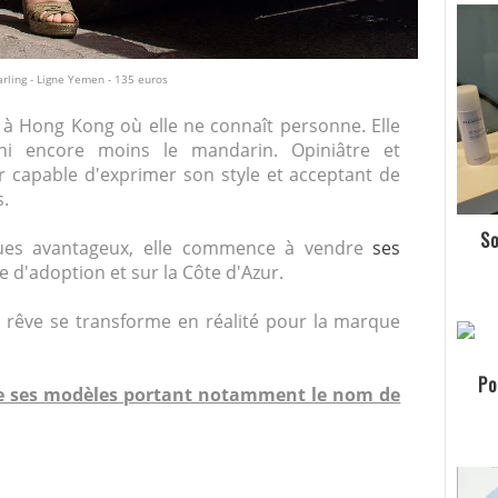
rling - Ligne Yemen - 135 euros
d à Hong Kong où elle ne connaît personne. Elle
ni encore moins le mandarin. Opiniâtre et
eur capable d'exprimer son style et acceptant de
s.
So
ues avantageux, elle commence à vendre
ses
 d'adoption et sur la Côte d'Azur.
e rêve se transforme en réalité pour la marque
Po
 de ses modèles portant notamment le nom de