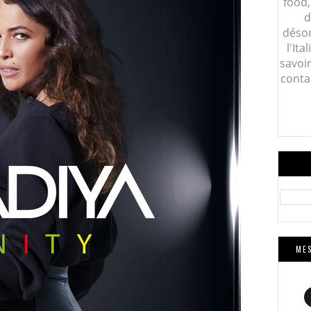
food,
d
désor
l'Ita
savoi
conta
MES