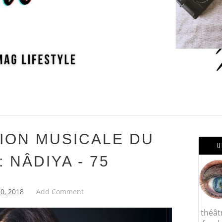
ION MUSICALE DU
U
: NÂDIYA - 75
20, 2018
Add Comment
théât