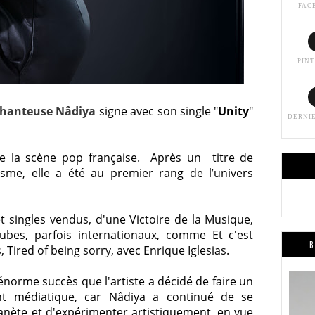
FAC
PIN
chanteuse Nâdiya
signe avec son single "
Unity
"
DERNI
e la scène pop française.
Après un titre de
sme, elle a été au premier rang de l’univers
t singles vendus, d
'une Victoire de la Musique,
ubes, parfois internationaux, comme Et c'est
B
s, Tired of being sorry, avec Enrique Iglesias.
 énorme succès que l'artiste a décidé de faire un
t médiatique, car Nâdiya a continué de se
lanète et d'expérimenter artistiquement, en vue