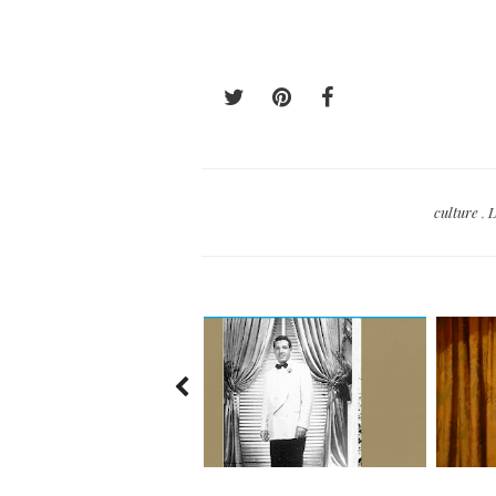
culture
,
L