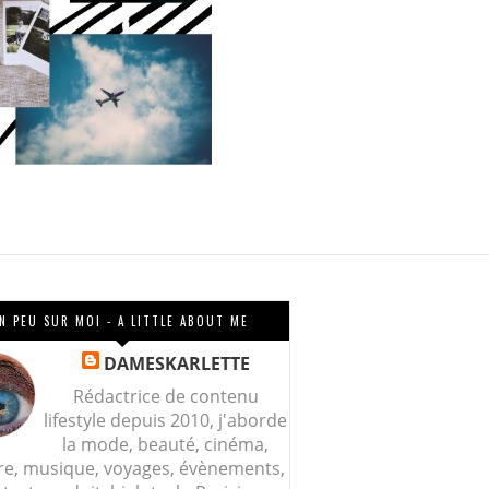
N PEU SUR MOI - A LITTLE ABOUT ME
DAMESKARLETTE
Rédactrice de contenu
lifestyle depuis 2010, j'aborde
la mode, beauté, cinéma,
re, musique, voyages, évènements,