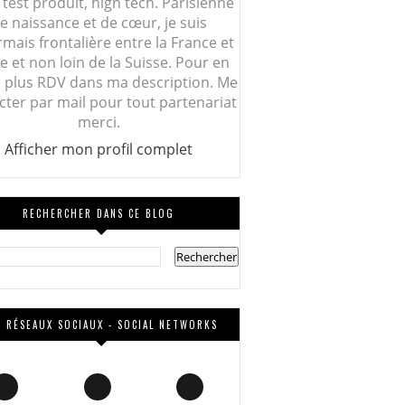
 test produit, high tech. Parisienne
e naissance et de cœur, je suis
mais frontalière entre la France et
lie et non loin de la Suisse. Pour en
r plus RDV dans ma description. Me
cter par mail pour tout partenariat
merci.
Afficher mon profil complet
RECHERCHER DANS CE BLOG
 RÉSEAUX SOCIAUX - SOCIAL NETWORKS