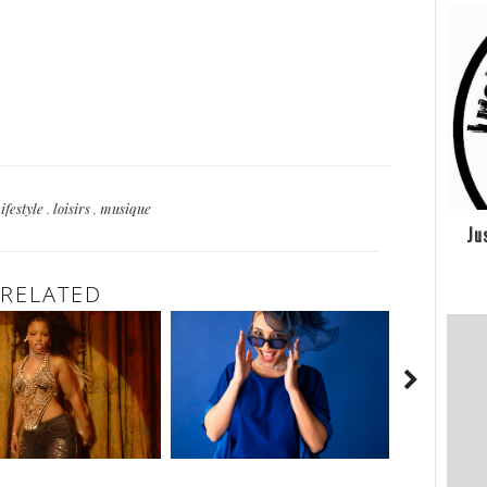
ifestyle
,
loisirs
,
musique
Ju
RELATED