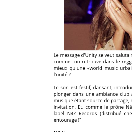
Le message d'Unity se veut salutai
comme on retrouve dans le regga
mieux qu'une «world music urba
l'unité ?
Le son est festif, dansant, intro
plonger dans une ambiance club a
musique étant source de partage, n
invitation.
Et, comme le prône Nâd
label N4Z Records (distribué ch
entourage !"