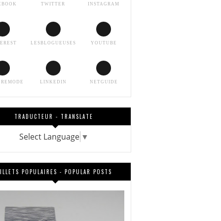
EBOOK
TWITTER
INSTAGRAM
TEREST
LESBLOGUEUSES
YOUTUBE
EREMODE
LINKEDIN
NETGUIDE
TRADUCTEUR - TRANSLATE
Select Language
▼
ILLETS POPULAIRES - POPULAR POSTS