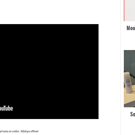
Moo
So
photos et vidéo :
Nâdiya officiel