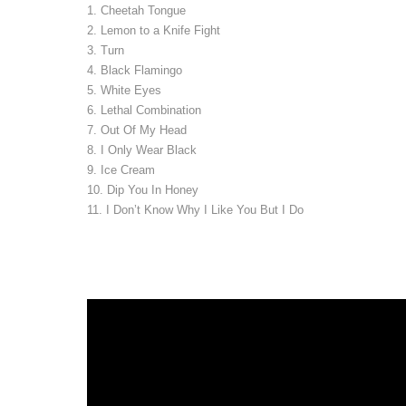
1. Cheetah Tongue
2. Lemon to a Knife Fight
3. Turn
4. Black Flamingo
5. White Eyes
6. Lethal Combination
7. Out Of My Head
8. I Only Wear Black
9. Ice Cream
10. Dip You In Honey
11. I Don’t Know Why I Like You But I Do