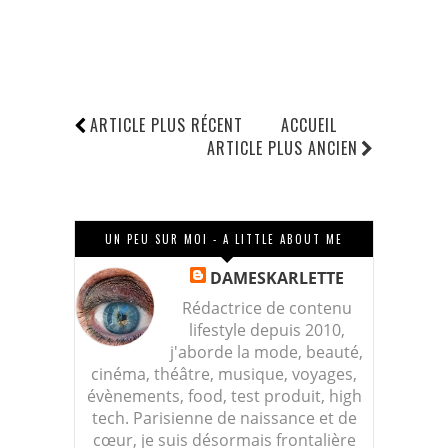
ARTICLE PLUS RÉCENT
ACCUEIL
ARTICLE PLUS ANCIEN
UN PEU SUR MOI - A LITTLE ABOUT ME
DAMESKARLETTE
Rédactrice de contenu
lifestyle depuis 2010,
j'aborde la mode, beauté,
cinéma, théâtre, musique, voyages,
évènements, food, test produit, high
tech. Parisienne de naissance et de
cœur, je suis désormais frontalière