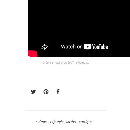
Crédits photos et vidéo : The Wombats
culture
,
Lifestyle
,
loisirs
,
musique