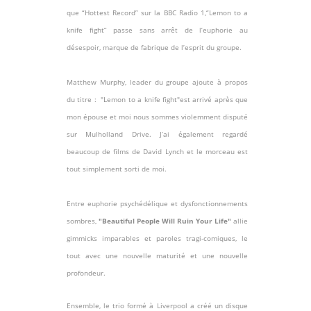
que “Hottest Record” sur la BBC Radio 1,“Lemon to a
knife fight” passe sans arrêt de l’euphorie au
désespoir, marque de fabrique de l’esprit du groupe.
Matthew Murphy, leader du groupe ajoute à propos
du titre : "Lemon to a knife fight"est arrivé après que
mon épouse et moi nous sommes violemment disputé
sur Mulholland Drive. J’ai également regardé
beaucoup de films de David Lynch et le morceau est
tout simplement sorti de moi.
Entre euphorie psychédélique et dysfonctionnements
sombres,
"Beautiful People Will Ruin Your Life"
allie
gimmicks imparables et paroles tragi-comiques, le
tout avec une nouvelle maturité et une nouvelle
profondeur.
Ensemble, le trio formé à Liverpool a créé un disque