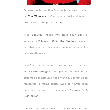
Ce n'est pas la première fois que je viens vous parler
de
The Wombats
. Vous pourrez relire différents
articles sur ce groupe (
ici
) et (
là
).
Avec
”Beautiful People Will Ruin Your Life”,
à
paraître le
9 février 2018,
The Wombats
, s’inscrit
définitivement dans les groupes pop incontournables
de notre décennie.
Classé au TOP 5 album en Angleterre en 2015 avec
leur LP
«Glitterbug
» et avec plus de 200 millions de
streams au compteur, le trio britannique compte bien
rencontrer le même succès avec ce nouvel opus,
porté par un single psychédélique :
"Lemon To A
Knife Fight"
Diffusée en avant-première par Annie Mac en tant