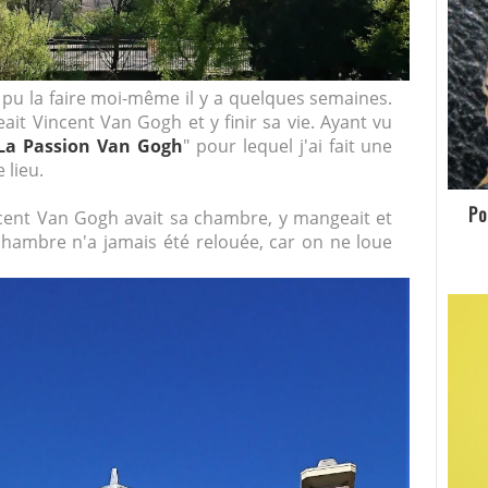
i pu la faire moi-même il y a quelques semaines.
eait Vincent Van Gogh et y finir sa vie. Ayant vu
La Passion Van Gogh
" pour lequel j'ai fait une
 lieu.
Po
ent Van Gogh avait sa chambre, y mangeait et
hambre n'a jamais été relouée, car on ne loue