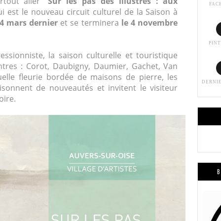
rtout aller "
Sur les pas des illustres : aux
FAC
ui est le nouveau circuit culturel de la Saison à
24 mars dernier
et se terminera
le 4 novembre
PIN
ssionniste, la saison culturelle et touristique
tres : Corot, Daubigny, Daumier, Gachet, Van
elle fleurie bordée de maisons de pierre, les
DERNI
isonnent de nouveautés et invitent le visiteur
oire.
B