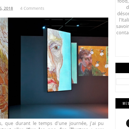
food,
d
26, 2018
4 Comments
désor
l'Ita
savoi
conta
MES
s, que durant le temps d'une journée, j'ai pu