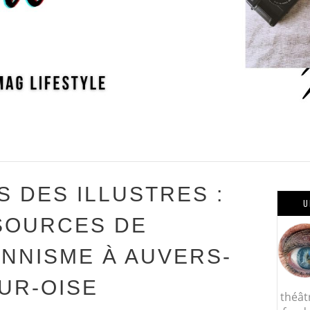
S DES ILLUSTRES :
U
SOURCES DE
ONNISME À AUVERS-
UR-OISE
théât