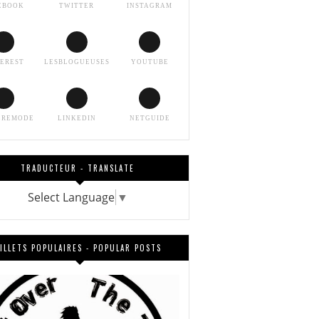
EBOOK
TWITTER
INSTAGRAM
TEREST
LESBLOGUEUSES
YOUTUBE
EREMODE
LINKEDIN
NETGUIDE
TRADUCTEUR - TRANSLATE
Select Language
▼
ILLETS POPULAIRES - POPULAR POSTS