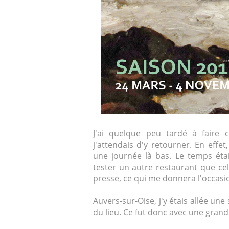
J'ai quelque peu tardé à faire 
j'attendais d'y retourner. En effet,
une journée là bas. Le temps étai
tester un autre restaurant que ce
presse, ce qui me donnera l'occasi
Auvers-sur-Oise, j'y étais allée une
du lieu. Ce fut donc avec une grand