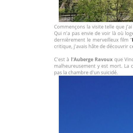
Commençons la visite telle que j'a
Qui n'a pas envie de voir là où log
dernièrement le merveilleux film "
critique, j'avais hâte de découvrir ce
C'est à
l'Auberge Ravoux
que Vinc
malheureusement y est mort. La c
pas la chambre d'un suicidé.