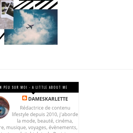
N PEU SUR MOI - A LITTLE ABOUT ME
DAMESKARLETTE
Rédactrice de contenu
lifestyle depuis 2010, j'aborde
la mode, beauté, cinéma,
re, musique, voyages, évènements,