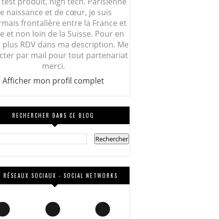
 test produit, high tech. Parisienne
e naissance et de cœur, je suis
mais frontalière entre la France et
lie et non loin de la Suisse. Pour en
r plus RDV dans ma description. Me
cter par mail pour tout partenariat
merci.
Afficher mon profil complet
RECHERCHER DANS CE BLOG
 RÉSEAUX SOCIAUX - SOCIAL NETWORKS