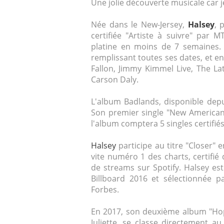
Une jolie découverte musicale car 
Née dans le New-Jersey,
Halsey
, 
certifiée "Artiste à suivre" par 
platine en moins de 7 semaines. 
remplissant toutes ses dates, et 
Fallon, Jimmy Kimmel Live, The La
Carson Daly.
L'album Badlands, disponible depu
Son premier single "New Americana"
l'album comptera 5 singles certifiés 
Halsey
participe au titre "Closer" 
vite numéro 1 des charts, certifié
de streams sur Spotify. Halsey es
Billboard 2016 et sélectionnée p
Forbes.
En 2017, son deuxième album "Ho
Juliette, se classe directement a