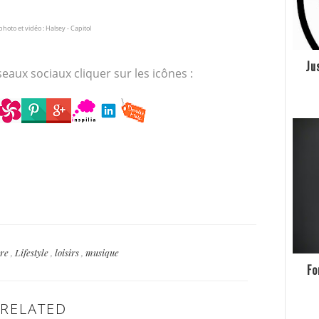
photo et vidéo : Halsey - Capitol
Ju
eaux sociaux cliquer sur les icônes :
ure
,
Lifestyle
,
loisirs
,
musique
Fo
RELATED