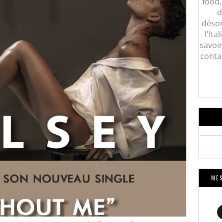
food,
d
désor
l'Ita
savoi
conta
MES