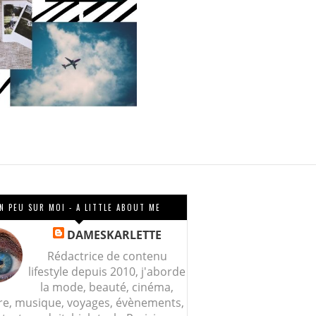
N PEU SUR MOI - A LITTLE ABOUT ME
DAMESKARLETTE
Rédactrice de contenu
lifestyle depuis 2010, j'aborde
la mode, beauté, cinéma,
re, musique, voyages, évènements,