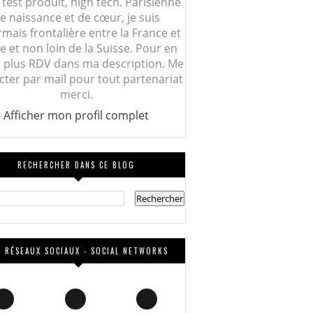
 test produit, high tech. Parisienne
e naissance et de cœur, je suis
mais frontalière entre la France et
lie et non loin de la Suisse. Pour en
r plus RDV dans ma description. Me
cter par mail pour tout partenariat
merci.
Afficher mon profil complet
RECHERCHER DANS CE BLOG
 RÉSEAUX SOCIAUX - SOCIAL NETWORKS