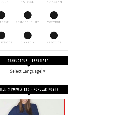
EBOOK
TWITTER
INSTAGRAM
TEREST
LESBLOGUEUSES
YOUTUBE
EREMODE
LINKEDIN
NETGUIDE
TRADUCTEUR - TRANSLATE
Select Language
▼
ILLETS POPULAIRES - POPULAR POSTS