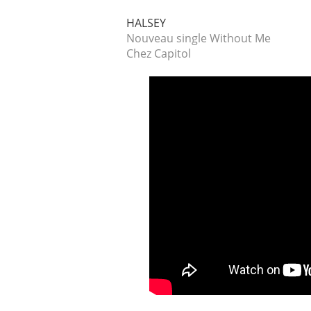
HALSEY
Nouveau single Without Me
Chez Capitol