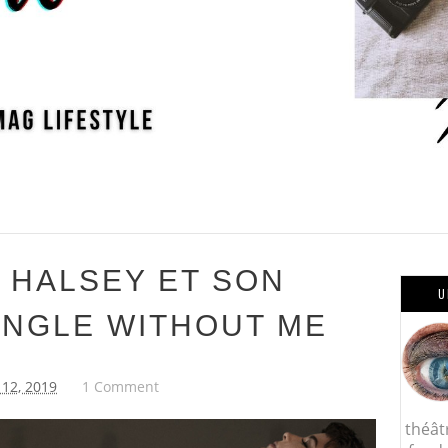
 HALSEY ET SON
U
INGLE WITHOUT ME
 12, 2019
1 Comment
théât