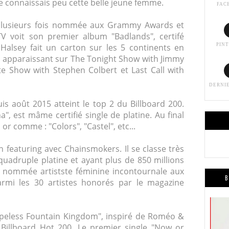
je connaissais peu cette belle jeune femme.
FAC
plusieurs fois nommée aux Grammy Awards et
MTV voit son premier album "Badlands", certifé
Halsey fait un carton sur les 5 continents en
PIN
en apparaissant sur The Tonight Show with Jimmy
te Show with Stephen Colbert et Last Call with
DERNI
is août 2015 atteint le top 2 du Billboard 200.
, est mâme certifié single de platine. Au final
or comme : "Colors", "Castel", etc...
en featuring avec Chainsmokers. Il se classe très
 quadruple platine et ayant plus de 850 millions
t nommée artistste féminine incontournale aux
B
armi les 30 artistes honorés par le magazine
peless Fountain Kingdom", inspiré de Roméo &
u Billboard Hot 200. Le premier single "Now or