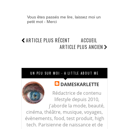
Vous êtes passés me lire, laissez moi un
petit mot - Merci
ARTICLE PLUS RÉCENT
ACCUEIL
ARTICLE PLUS ANCIEN
UN PEU SUR MOI - A LITTLE ABOUT ME
DAMESKARLETTE
Rédactrice de contenu
lifestyle depuis 2010,
j'aborde la mode, beauté,
cinéma, théâtre, musique, voyages,
évènements, food, test produit, high
tech. Parisienne de naissance et de