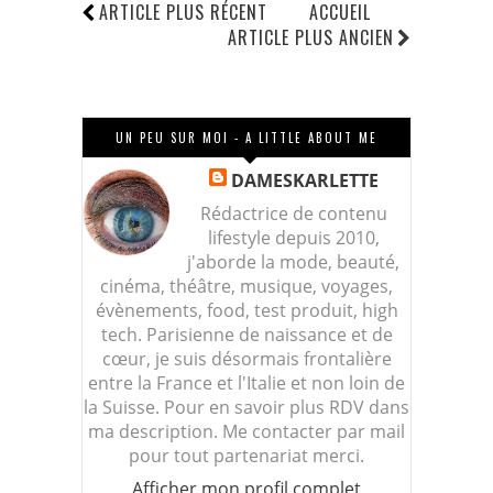
ARTICLE PLUS RÉCENT
ACCUEIL
ARTICLE PLUS ANCIEN
UN PEU SUR MOI - A LITTLE ABOUT ME
DAMESKARLETTE
Rédactrice de contenu
lifestyle depuis 2010,
j'aborde la mode, beauté,
cinéma, théâtre, musique, voyages,
évènements, food, test produit, high
tech. Parisienne de naissance et de
cœur, je suis désormais frontalière
entre la France et l'Italie et non loin de
la Suisse. Pour en savoir plus RDV dans
ma description. Me contacter par mail
pour tout partenariat merci.
Afficher mon profil complet