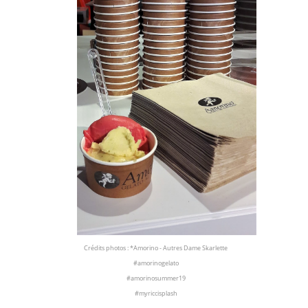
Crédits photos : *Amorino - Autres Dame Skarlette
#amorinogelato
#amorinosummer19
#myriccisplash