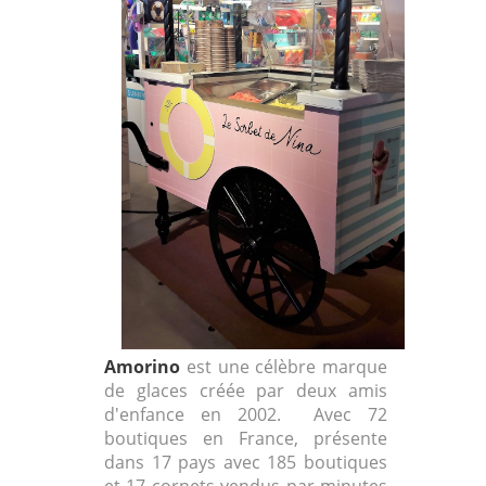
Amorino
est une célèbre marque
de glaces créée par deux amis
d'enfance en 2002. Avec 72
boutiques en France, présente
dans 17 pays avec 185 boutiques
et 17 cornets vendus par minutes