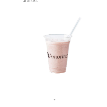
artificiel.
*