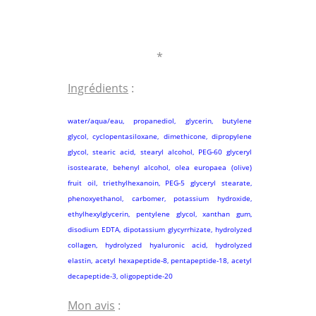
*
Ingrédients
:
water/aqua/eau, propanediol, glycerin, butylene
glycol, cyclopentasiloxane, dimethicone, dipropylene
glycol, stearic acid, stearyl alcohol, PEG-60 glyceryl
isostearate, behenyl alcohol, olea europaea (olive)
fruit oil, triethylhexanoin, PEG-5 glyceryl stearate,
phenoxyethanol, carbomer, potassium hydroxide,
ethylhexylglycerin, pentylene glycol, xanthan gum,
disodium EDTA, dipotassium glycyrrhizate, hydrolyzed
collagen, hydrolyzed hyaluronic acid, hydrolyzed
elastin, acetyl hexapeptide-8, pentapeptide-18, acetyl
decapeptide-3, oligopeptide-20
Mon avis
: