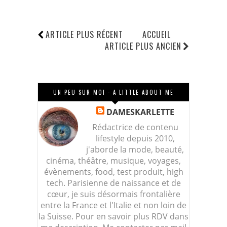
ARTICLE PLUS RÉCENT
ACCUEIL
ARTICLE PLUS ANCIEN
UN PEU SUR MOI - A LITTLE ABOUT ME
DAMESKARLETTE
Rédactrice de contenu
lifestyle depuis 2010,
j'aborde la mode, beauté,
cinéma, théâtre, musique, voyages,
évènements, food, test produit, high
tech. Parisienne de naissance et de
cœur, je suis désormais frontalière
entre la France et l'Italie et non loin de
la Suisse. Pour en savoir plus RDV dans