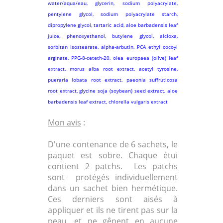
water/aqua/eau, glycerin, sodium polyacrylate,
pentylene glycol, sodium polyacrylate starch,
dipropylene glycol, tartaric acid, aloe barbadensis leaf
juice, phenoxyethanol, butylene glycol, alcloxa,
sorbitan isostearate, alpha-arbutin, PCA ethyl cocoyl
arginate, PPG-8-ceteth-20, olea europaea (olive) leaf
extract, morus alba root extract, acetyl tyrosine,
pueraria lobata root extract, paeonia suffruticosa
root extract, glycine soja (soybean) seed extract, aloe
barbadensis leaf extract, chlorella vulgaris extract
Mon avis
:
D'une contenance de 6 sachets, le
paquet est sobre. Chaque étui
contient 2 patchs. Les patchs
sont protégés individuellement
dans un sachet bien hermétique.
Ces derniers sont aisés à
appliquer et ils ne tirent pas sur la
peau, et ne gênent en aucune