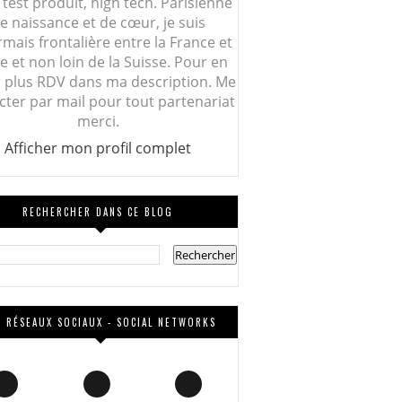
 test produit, high tech. Parisienne
e naissance et de cœur, je suis
mais frontalière entre la France et
lie et non loin de la Suisse. Pour en
r plus RDV dans ma description. Me
cter par mail pour tout partenariat
merci.
Afficher mon profil complet
RECHERCHER DANS CE BLOG
 RÉSEAUX SOCIAUX - SOCIAL NETWORKS