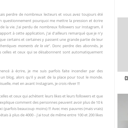
nsais perdre de nombreux lecteurs et vous avez toujours été
on questionnement pourquoi me mettre la pression et écrire
de la vie. J'ai perdu de nombreux followers sur Instagram, il
apport à cette application, j'ai d'ailleurs remarqué que je n'y
que certains et certaines y passent une grande partie de leur
thentiques moments de la vie
". Donc perdre des abonnés, je
utes celles et ceux qui se désabonnent sont automatiquement
ncé à écrire, je me suis parfois faite incendier par des
s un blog, alors qu'il y avait de la place pour tout le monde.
C
uelle, met en avant Instagram, je crois rêver !!!
celles et ceux qui achètent leurs likes et leurs followers et que
n m'explique comment des personnes peuvent avoir plus de 10 k
i (parfois beaucoup moins) !!! Avec mes pauvres (mais vrais)
étais à plus de 4000 - j'ai tout de même entre 100 et 200 likes