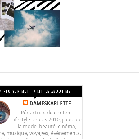
N PEU SUR MOI - A LITTLE ABOUT ME
DAMESKARLETTE
Rédactrice de contenu
lifestyle depuis 2010, j'aborde
la mode, beauté, cinéma,
re, musique, voyages, évènements,