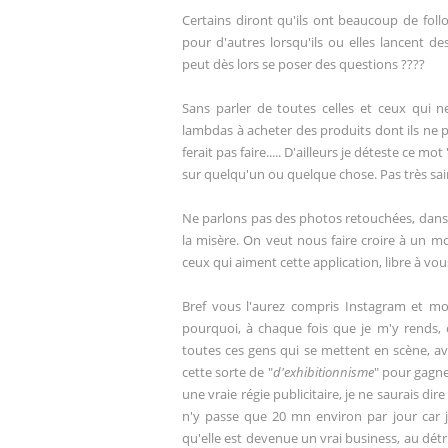
Certains diront qu'ils ont beaucoup de foll
pour d'autres lorsqu'ils ou elles lancent 
peut dès lors se poser des questions ????
Sans parler de toutes celles et ceux qui n
lambdas à acheter des produits dont ils ne p
ferait pas faire..... D'ailleurs je déteste ce m
sur quelqu'un ou quelque chose. Pas très sain
Ne parlons pas des photos retouchées, dans 
la misère. On veut nous faire croire à un mon
ceux qui aiment cette application, libre à vou
Bref vous l'aurez compris Instagram et moi
pourquoi, à chaque fois que je m'y rends,
toutes ces gens qui se mettent en scène, a
cette sorte de "
d'exhibitionnisme
" pour gagn
une vraie régie publicitaire, je ne saurais dire
n'y passe que 20 mn environ par jour car j
qu'elle est devenue un vrai business, au dét