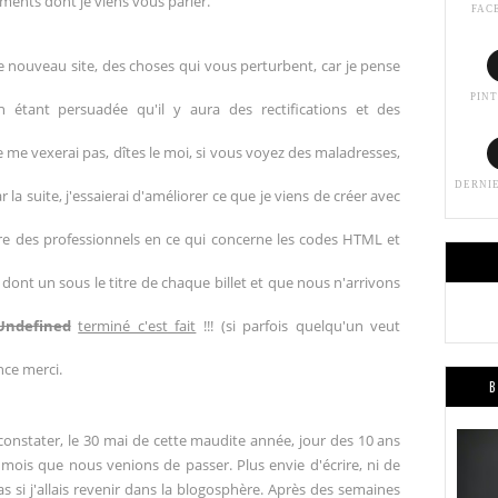
ments dont je viens vous parler.
FAC
e nouveau site, des choses qui vous perturbent, car je pense
PIN
 étant persuadée qu'il y aura des rectifications et des
e me vexerai pas, dîtes le moi, si vous voyez des maladresses,
DERNI
la suite, j'essaierai d'améliorer ce que je viens de créer avec
re des professionnels en ce qui concerne les codes HTML et
t dont un sous le titre de chaque billet et que nous n'arrivons
Undefined
terminé c'est fait
!!! (si parfois quelqu'un veut
nce merci.
B
onstater, le 30 mai de cette maudite année, jour des 10 ans
x mois que nous venions de passer. Plus envie d'écrire, ni de
s si j'allais revenir dans la blogosphère. Après des semaines