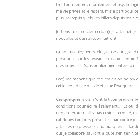
très tourmentées moralement et psychologique
ma vie privée et le restera, mis à part pour c
plus. J'ai repris quelques billets depuis mai
Je tiens à remercier certain(e)s attaché(e
nouvelles et qui se reconnaîtront.
Quant aux blogueurs, blogueuses, un grand 
personnes sur les réseaux sociaux comme Mic
mes nouvelles. Sans oublier bien entendu ma 
Bref, maintenant que ceci est dit on ne revien
cette période de ma vie et je ne l'évoquerai p
Ces quelques mois m'ont fait comprendre beau
conditions pour écrire également..... Et oui 
rien en retour n'allez pas croire. Terminé, d'a
rubriques toujours présentes, par contre po
attachés de presse et aux marques - il faud
qui je collabore sauront à quoi s'en tenir.