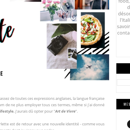
food,
d
désor
l'Ita
savoi
conta
u assez de toutes ces expressions anglaises, la langue française
MES
mum de ne plus employer tous ces termes, même si j'ai donné
festyle
, j'aurais dû opter pour "
Art de Vivre
".
arlette est de retour avec une nouvelle identité - comme vous