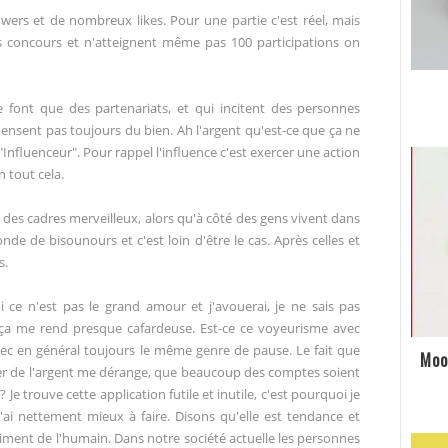
owers et de nombreux likes. Pour une partie c'est réel, mais
des concours et n'atteignent même pas 100 participations on
e font que des partenariats, et qui incitent des personnes
ensent pas toujours du bien. Ah l'argent qu'est-ce que ça ne
ot "Influenceur". Pour rappel l'influence c'est exercer une action
 tout cela.
des cadres merveilleux, alors qu'à côté des gens vivent dans
de de bisounours et c'est loin d'être le cas. Après celles et
s.
 ce n'est pas le grand amour et j'avouerai, je ne sais pas
 ça me rend presque cafardeuse. Est-ce ce voyeurisme avec
vec en général toujours le même genre de pause. Le fait que
Moo
er de l'argent me dérange, que beaucoup des comptes soient
 ? Je trouve cette application futile et inutile, c'est pourquoi je
'ai nettement mieux à faire. Disons qu'elle est tendance et
riment de l'humain. Dans notre société actuelle les personnes