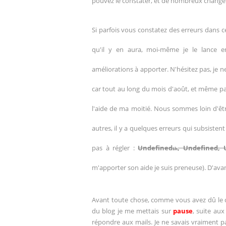
pouvez le constater, et de nombreux change
Si parfois vous constatez des erreurs dans c
qu'il y en aura, moi-même je le lance en
améliorations à apporter. N'hésitez pas, je n
car tout au long du mois d'août, et même par 
l'aide de ma moitié. Nous sommes loin d'êt
autres, il y a quelques erreurs qui subsisten
pas à régler :
Undefined
, Undefined, 
th
m'apporter son aide je suis preneuse). D'ava
Avant toute chose, comme vous avez dû le c
du blog je me mettais sur
pause
, suite au
répondre aux mails. Je ne savais vraiment pa