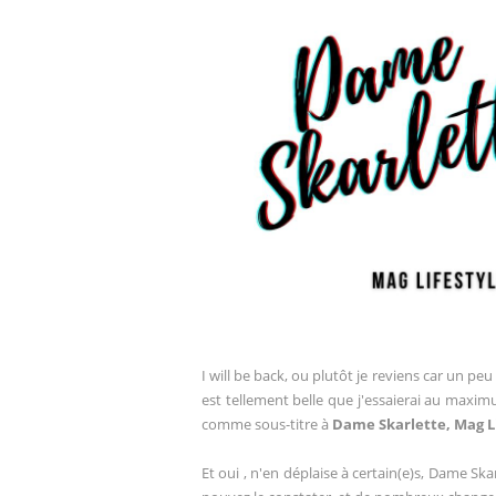
I will be back, ou plutôt je reviens car un pe
est tellement belle que j'essaierai au maxi
comme sous-titre à
Dame Skarlette, Mag Li
Et oui , n'en déplaise à certain(e)s, Dame Sk