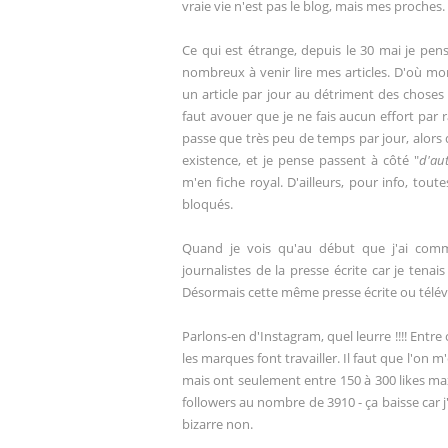
vraie vie n'est pas le blog, mais mes proches.
Ce qui est étrange, depuis le 30 mai je pe
nombreux à venir lire mes articles. D'où m
un article par jour au détriment des choses 
faut avouer que je ne fais aucun effort par r
passe que très peu de temps par jour, alors 
existence, et je pense passent à côté "
d'au
m'en fiche royal. D'ailleurs, pour info, to
bloqués.
Quand je vois qu'au début que j'ai comme
journalistes de la presse écrite car je tenai
Désormais cette même presse écrite ou télévis
Parlons-en d'Instagram, quel leurre !!!! Entre 
les marques font travailler. Il faut que l'o
mais ont seulement entre 150 à 300 likes max
followers au nombre de 3910 - ça baisse car j'
bizarre non.