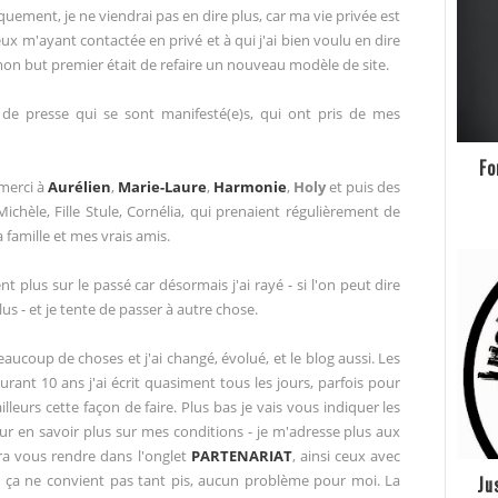
ment, je ne viendrai pas en dire plus, car ma vie privée est
eux m'ayant contactée en privé et à qui j'ai bien voulu en dire
s mon but premier était de refaire un nouveau modèle de site.
)s de presse qui se sont manifesté(e)s, qui ont pris de mes
Fo
merci à
Aurélien
,
Marie-Laure
,
Harmonie
,
Holy
et puis des
hèle, Fille Stule, Cornélia, qui prenaient régulièrement de
famille et mes vrais amis.
t plus sur le passé car désormais j'ai rayé - si l'on peut dire
lus - et je tente de passer à autre chose.
coup de choses et j'ai changé, évolué, et le blog aussi. Les
durant 10 ans j'ai écrit quasiment tous les jours, parfois pour
illeurs cette façon de faire. Plus bas je vais vous indiquer les
ur en savoir plus sur mes conditions - je m'adresse plus aux
ra vous rendre dans l'onglet
PARTENARIAT
, ainsi ceux avec
 Si ça ne convient pas tant pis, aucun problème pour moi. La
Ju