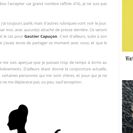
e dois l'accepter car grand nombre raffole d'IG, je ne suis pas
'ai toujours parlé, mais d'autres rubriques vont voir le jour.
 par moi, avec aucun(e) attaché de presse derrière. Ce seront
t le cas pour
Gautier Capuçon
. C'est d'ailleurs, suite à son
car j'avais envie de partager ce moment avec vous, et que le
Vic
 je me suis aperçue que je passais trop de temps à écrire au
ènements. D'ailleurs étant donné la conjoncture actuelle,
 à certaines personnes qui me sont chères, et pour qui je ne
e ne me déplacerai pas, ou peu, sauf exception.