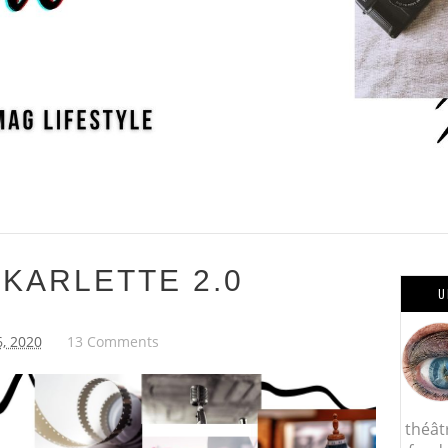
KARLETTE 2.0
U
6, 2020
13 Comments
théât