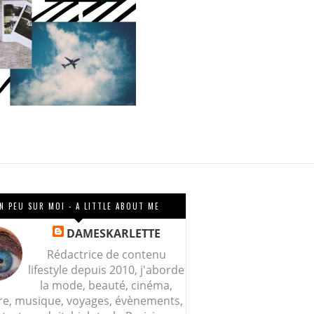
N PEU SUR MOI - A LITTLE ABOUT ME
DAMESKARLETTE
Rédactrice de contenu
lifestyle depuis 2010, j'aborde
la mode, beauté, cinéma,
re, musique, voyages, évènements,