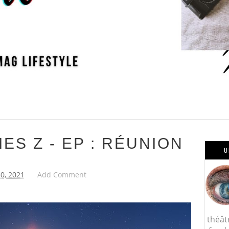
ES Z - EP : RÉUNION
U
30, 2021
Add Comment
théât