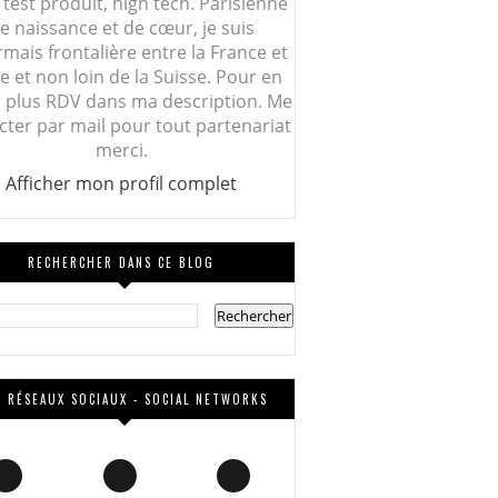
 test produit, high tech. Parisienne
e naissance et de cœur, je suis
mais frontalière entre la France et
lie et non loin de la Suisse. Pour en
r plus RDV dans ma description. Me
cter par mail pour tout partenariat
merci.
Afficher mon profil complet
RECHERCHER DANS CE BLOG
 RÉSEAUX SOCIAUX - SOCIAL NETWORKS