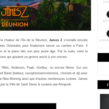
FAC
PIN
 la chaleur de l’île
de la Réunion,
James Z
s’installe ensuite
DERNI
es Orientales pour finalement lancer sa
carrière à Paris. Il
are et le piano dès son plus jeune âge. Par la suite, vient
la
sions qui
ajoutent un groove ancré à son univers.
 Rilès, Anderson,
Paak, Gorillaz
, ou encore Nemir. Sur ses
ool
Band
(batteur,
saxophoniste/violoniste, choriste et dj) avec
Le New Morning ainsi que
d’autres nombreuses scènes. James
ar la Ville de Saint Denis &
soutenu par Afropunk.
B