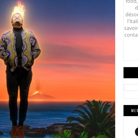
food,
d
désor
l'Ita
savoi
conta
MES