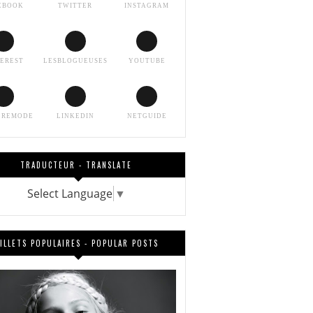
EBOOK
TWITTER
INSTAGRAM
TEREST
LESBLOGUEUSES
YOUTUBE
EREMODE
LINKEDIN
NETGUIDE
TRADUCTEUR - TRANSLATE
Select Language
▼
ILLETS POPULAIRES - POPULAR POSTS