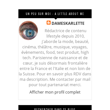
UN PEU SUR MOI - A LITTLE ABOUT ME
DAMESKARLETTE
Rédactrice de contenu
lifestyle depuis 2010,
j'aborde la mode, beauté,
cinéma, théâtre, musique, voyages,
évènements, food, test produit, high
tech. Parisienne de naissance et de
cœur, je suis désormais frontalière
entre la France et l'Italie et non loin de
la Suisse. Pour en savoir plus RDV dans
ma description. Me contacter par mail
pour tout partenariat merci.
Afficher mon profil complet
RECHERCHER DANS CE BLOG