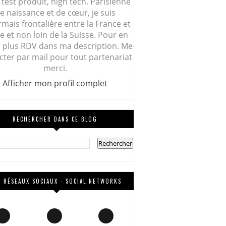
 test produit, high tech. Parisienne
e naissance et de cœur, je suis
mais frontalière entre la France et
lie et non loin de la Suisse. Pour en
r plus RDV dans ma description. Me
cter par mail pour tout partenariat
merci.
Afficher mon profil complet
RECHERCHER DANS CE BLOG
 RÉSEAUX SOCIAUX - SOCIAL NETWORKS