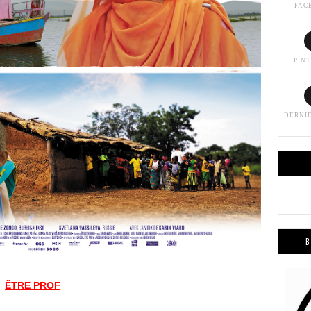
FAC
PIN
DERNI
B
ÊTRE PROF