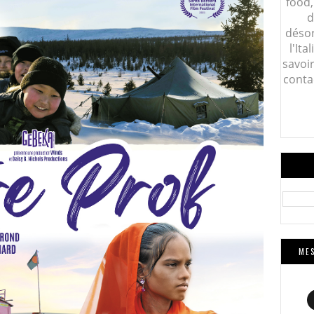
food,
d
désor
l'Ita
savoi
conta
MES