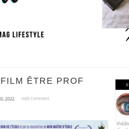
 FILM ÊTRE PROF
U
02, 2022
Add Comment
théât