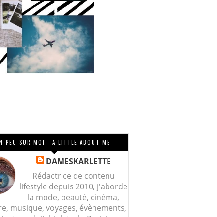
N PEU SUR MOI - A LITTLE ABOUT ME
DAMESKARLETTE
Rédactrice de contenu
lifestyle depuis 2010, j'aborde
la mode, beauté, cinéma,
re, musique, voyages, évènements,