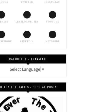
EBOOK
TWITTER
INSTAGRAM
TEREST
LESBLOGUEUSES
YOUTUBE
EREMODE
LINKEDIN
NETGUIDE
TRADUCTEUR - TRANSLATE
Select Language
▼
ILLETS POPULAIRES - POPULAR POSTS