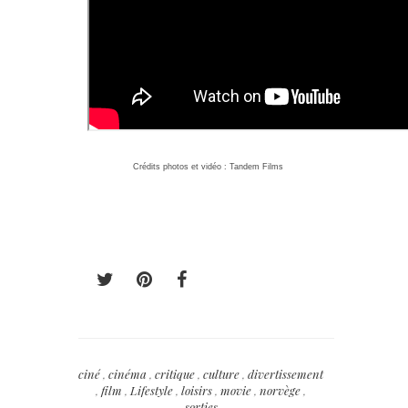
Crédits photos et vidéo : Tandem Films
ciné
,
cinéma
,
critique
,
culture
,
divertissement
,
film
,
Lifestyle
,
loisirs
,
movie
,
norvège
,
sorties