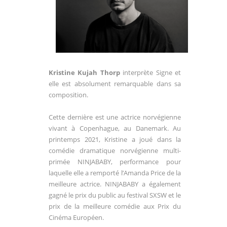
Kristine Kujah Thorp
interprète Signe et
elle est absolument remarquable dans sa
composition.
Cette dernière
est une actrice norvégienne
vivant à
Copenhague, au Danemark. Au
printemps 2021, Kristine a
joué dans la
comédie dramatique norvégienne multi-
primée
NINJABABY, performance pour
laquelle elle a remporté l’Amanda
Price de la
meilleure actrice. NINJABABY a également
gagné le
prix du public au festival SXSW et le
prix de la meilleure comédie
aux Prix du
Cinéma Européen.