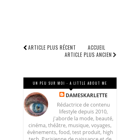
ARTICLE PLUS RÉCENT
ACCUEIL
ARTICLE PLUS ANCIEN
UN PEU SUR MOI - A LITTLE ABOUT ME
DAMESKARLETTE
Rédactrice de contenu
lifestyle depuis 2010,
j'aborde la mode, beauté,
cinéma, théâtre, musique, voyages,
évènements, food, test produit, high
tech. Parisienne de naissance et de