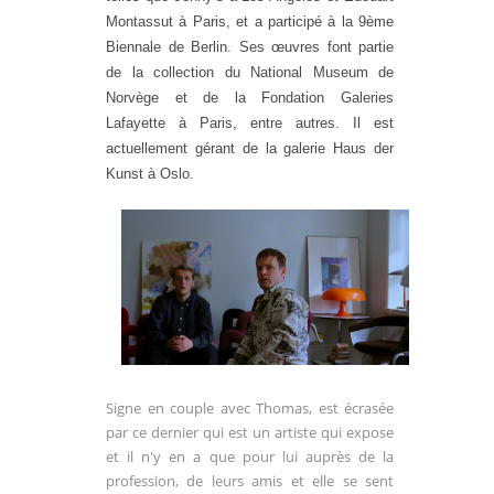
Montassut à Paris, et a participé
à la 9ème
Biennale de Berlin. Ses œuvres font partie
de la
collection du National Museum de
Norvège et de la Fondation
Galeries
Lafayette à Paris, entre autres. Il est
actuellement
gérant de la galerie Haus der
Kunst à Oslo.
Signe en couple avec Thomas, est écrasée
par ce dernier qui est un artiste qui expose
et il n'y en a que pour lui auprès de la
profession, de leurs amis et elle se sent