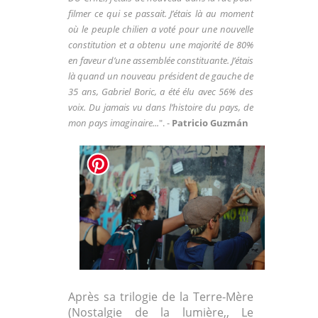
filmer ce qui se
passait. J’étais là au moment
où le peuple chilien a voté
pour une nouvelle
constitution et a obtenu une majorité
de 80%
en faveur d’une assemblée constituante. J’étais
là quand un nouveau président de gauche de
35 ans,
Gabriel Boric, a été élu avec 56% des
voix. Du jamais vu
dans l’histoire du pays, de
mon pays imaginaire...
". -
Patricio Guzmán
Après sa trilogie de la Terre-Mère
(Nostalgie de la lumière,, Le