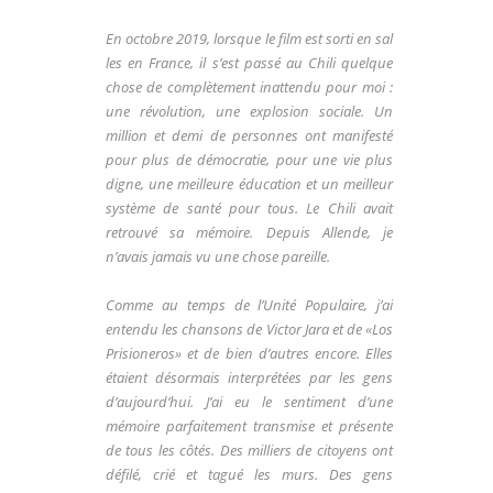
En
octobre
2019,
lorsque
le
film
est
sorti
en
sal
les
en France, il s’est passé au Chili quelque
chose de
complètement inattendu pour moi :
une révolution, une
explosion sociale. Un
million et demi de personnes ont
manifesté
pour plus de démocratie, pour une vie plus
digne, une meilleure éducation et un meilleur
système
de santé pour tous. Le Chili avait
retrouvé sa mémoire.
Depuis Allende, je
n’avais jamais vu une chose pareille.
Comme au temps de l’Unité Populaire, j’ai
entendu les
chansons de Victor Jara et de «Los
Prisioneros» et de bien
d’autres encore. Elles
étaient désormais interprétées
par les gens
d’aujourd’hui. J’ai eu le sentiment d’une
mémoire parfaitement transmise et présente
de tous les
côtés.
Des milliers de citoyens ont
défilé, crié et tagué les murs.
Des gens