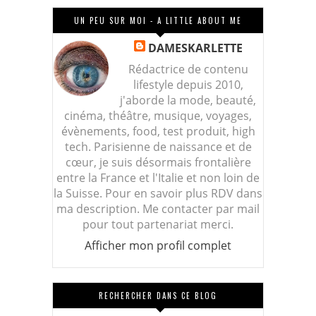
UN PEU SUR MOI - A LITTLE ABOUT ME
DAMESKARLETTE
Rédactrice de contenu
lifestyle depuis 2010,
j'aborde la mode, beauté,
cinéma, théâtre, musique, voyages,
évènements, food, test produit, high
tech. Parisienne de naissance et de
cœur, je suis désormais frontalière
entre la France et l'Italie et non loin de
la Suisse. Pour en savoir plus RDV dans
ma description. Me contacter par mail
pour tout partenariat merci.
Afficher mon profil complet
RECHERCHER DANS CE BLOG