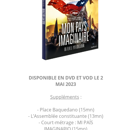
DISPONIBLE EN DVD ET VOD LE 2
MAI 2023
Suppléments
:
- Place Baquedano (15mn)
- L’Assemblée constituante (13mn)
- Court-métrage : MI PAÍS
IMAGINARIO (15mn)