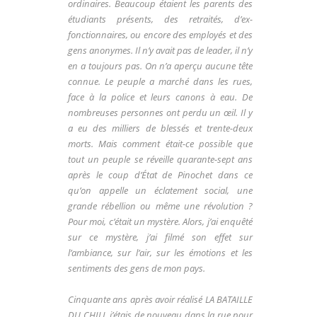
ordinaires. Beaucoup étaient les parents des
étudiants présents, des retraités, d’ex-
fonctionnaires, ou
encore des employés et des
gens anonymes. Il n’y avait
pas de leader, il n’y
en a toujours pas. On n’a aperçu
aucune tête
connue.
Le peuple a marché dans les rues,
face à la police et leurs
canons à eau. De
nombreuses personnes ont perdu un
œil. Il y
a eu des milliers de blessés et trente-deux
morts.
Mais comment était-ce possible que
tout un peuple
se réveille quarante-sept ans
après le coup d’État de
Pinochet dans ce
qu’on appelle un éclatement social,
une
grande rébellion ou même une révolution ?
Pour moi, c’était un mystère.
Alors, j’ai enquêté
sur ce mystère, j’ai filmé son effet sur
l’ambiance, sur l’air, sur les émotions et les
sentiments
des gens de mon pays.
Cinquante ans après avoir réalisé LA BATAILLE
DU CHILI,
j’étais de nouveau dans la rue pour