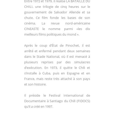
Entre 1972 et 1979, il réalise LA BATAILLE DU
CHILI, une trilogie de cinq heures sur le
gouvernement de Salvador Allende et sa
chute. Ce film fonde les bases de son
cinéma.
La revue nord-américaine
CINEASTE le nomme parmi «les dix
meilleurs films politiques
du mond ».
Après le coup d’État de Pinochet, il est
arrêté et enfermé pendant deux semaines
dans
le Stade National, où il est menacé à
plusieurs reprises par des simulacres
d’exécution.
En 1973, il quitte le Chili et
s’installe à Cuba, puis en Espagne et en
France, mais reste très
attaché à son pays
et son histoire.
Il préside le Festival International de
Documentaire à Santiago du Chili (FIDOCS)
qu’il a
créé en 1997.