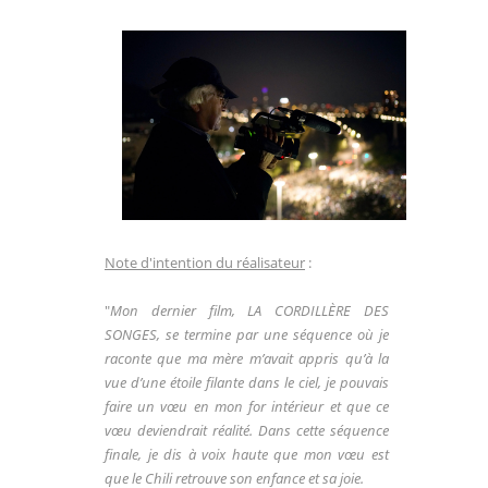
Note d'intention du réalisateur
:
"
Mon dernier film, LA CORDILLÈRE DES
SONGES, se
termine par une séquence où je
raconte que ma mère
m’avait appris qu’à la
vue d’une étoile filante dans le ciel,
je pouvais
faire un vœu en mon for intérieur et que ce
vœu deviendrait réalité. Dans cette séquence
finale, je
dis à voix haute que mon vœu est
que le Chili retrouve
son enfance et sa joie.