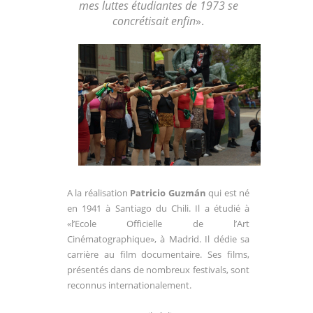
mes luttes étudiantes de 1973 se
concrétisait enfin
».
A la réalisation
Patricio Guzmán
qui est né
en 1941 à Santiago du Chili. Il a étudié à
«l’Ecole Officielle de
l’Art
Cinématographique», à Madrid. Il dédie sa
carrière au film documentaire. Ses films,
présentés dans de nombreux festivals, sont
reconnus internationalement.