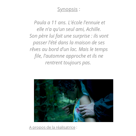
Synopsis
:
Paula a 11 ans. L’école l’ennuie et
elle n’a qu’un seul ami, Achille.
Son père lui fait une surprise : ils vont
passer l’été dans la maison de ses
rêves au bord d’un lac. Mais le temps
file, l’automne approche et ils ne
rentrent toujours pas.
A propos de la réalisatrice
: