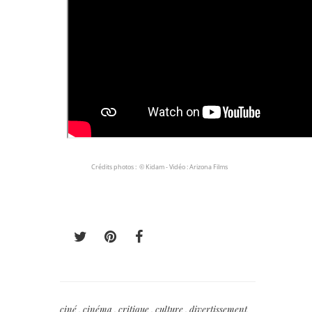
Crédits photos : © Kidam - Vidéo : Arizona Films
ciné
,
cinéma
,
critique
,
culture
,
divertissement