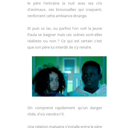
le père l'entraine la nuit avec ses cris
d'animaux, ces broussailles qui craquent,
renforcent cette ambiance étrange.
Et puis ce lac, ou parfois l'on voit la jeune
Paula se baigner mais ces scènes sont-elles
réalistes ou non ? Ce qui est certain c'est
que son père lui interdit de s'y rendre.
On comprend rapidement qu'un danger
rôde, d'où viendra t'il.
Une relation malsaine s'installe entre le père