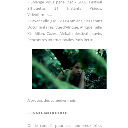
• Solange vous parle (CM - 2008) Festival
Silhouette, 21 Instants Vidéos,
Vidéoformes…
• Devant elle (CM - 2005) Amiens, Les
Écrans
Documentaires, Vue d’Afrique, Afrique Taille
XL, Milan, Cozes, Afrikafilmfestival Louvin,
Rencontres Internationales Paris Berlin
A propos des comédien(ne)s
:
-
FINNEGAN OLDFIELD
On le connaît pour ses nombreux rôles