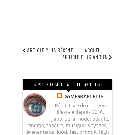
ARTICLE PLUS RÉCENT
ACCUEIL
ARTICLE PLUS ANCIEN
UN PEU SUR MOI - A LITTLE ABOUT ME
DAMESKARLETTE
Rédactrice de contenu
lifestyle depuis 2010,
j'aborde la mode, beauté,
cinéma, théâtre, musique, voyages,
évènements, food, test produit, high