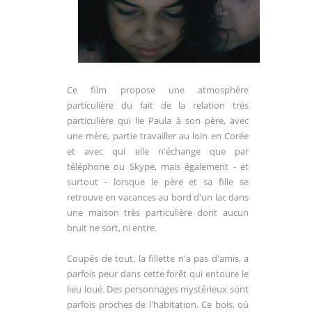
Ce film propose une atmosphère
particulière du fait de la relation très
particulière qui lie Paula à son père, avec
une mère, partie travailler au loin en Corée
et avec qui elle n'échange que par
téléphone ou Skype, mais également - et
surtout - lorsque le père et sa fille se
retrouve en vacances au bord d'un lac dans
une maison très particulière dont aucun
bruit ne sort, ni entre.
Coupés de tout, la fillette n'a pas d'amis, a
parfois peur dans cette forêt qui entoure le
lieu loué. Des personnages mystérieux sont
parfois proches de l'habitation. Ce bois, où