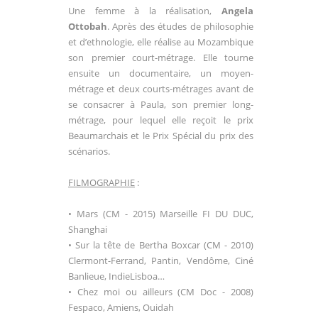
Une femme à la réalisation,
Angela
Ottobah
. Après des études de philosophie
et d’ethnologie, elle réalise au Mozambique
son premier court-métrage. Elle tourne
ensuite un documentaire, un moyen-
métrage et deux courts-métrages avant de
se consacrer à Paula, son premier long-
métrage, pour lequel elle reçoit le prix
Beaumarchais et le Prix Spécial du prix des
scénarios.
FILMOGRAPHIE
:
• Mars (CM - 2015) Marseille FI DU DUC,
Shanghai
• Sur la tête de Bertha Boxcar (CM - 2010)
Clermont-Ferrand, Pantin, Vendôme, Ciné
Banlieue, IndieLisboa…
• Chez moi ou ailleurs (CM Doc - 2008)
Fespaco, Amiens, Ouidah