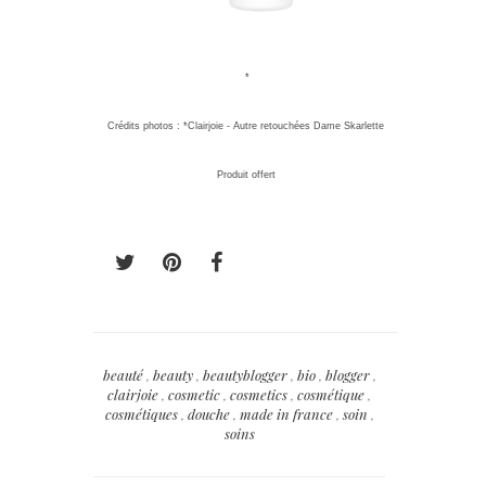
*
Crédits photos : *Clairjoie - Autre retouchées Dame Skarlette
Produit offert
beauté
,
beauty
,
beautyblogger
,
bio
,
blogger
,
clairjoie
,
cosmetic
,
cosmetics
,
cosmétique
,
cosmétiques
,
douche
,
made in france
,
soin
,
soins