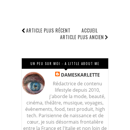
ARTICLE PLUS RÉCENT
ACCUEIL
ARTICLE PLUS ANCIEN
UN PEU SUR MOI - A LITTLE ABOUT ME
DAMESKARLETTE
Rédactrice de contenu
lifestyle depuis 2010,
j'aborde la mode, beauté,
cinéma, théâtre, musique, voyages,
évènements, food, test produit, high
tech. Parisienne de naissance et de
cœur, je suis désormais frontalière
entre la France et l'Italie et non loin de