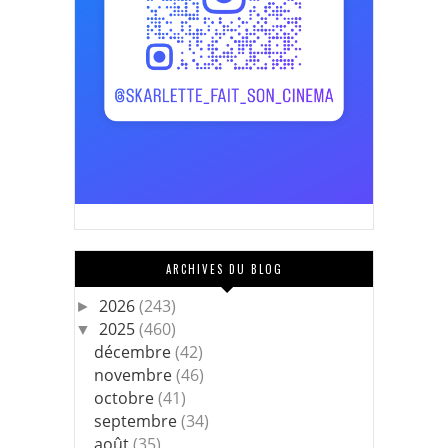
ARCHIVES DU BLOG
2026
(243)
►
2025
(460)
▼
décembre
(42)
novembre
(46)
octobre
(41)
septembre
(34)
août
(35)