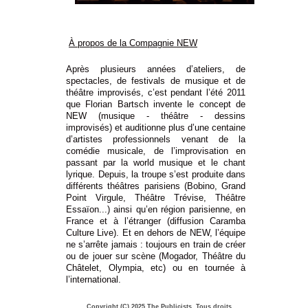
À propos de
la Compagnie NEW
Après plusieurs années d’ateliers, de
spectacles, de festivals de musique et de
théâtre improvisés, c’est pendant l’été 2011
que Florian Bartsch invente le concept de
NEW
(musique - théâtre - dessins
improvisés) et auditionne plus d’une centaine
d’artistes professionnels venant de la
comédie musicale, de l’improvisation en
passant par la world musique et le chant
lyrique.
Depuis, la troupe s’est produite dans
différents théâtres parisiens (Bobino, Grand
Point Virgule, Théâtre Trévise, Théâtre
Essaïon...) ainsi qu’en région parisienne, en
France et à l’étranger (diffusion Caramba
Culture Live).
Et en dehors de
NEW
, l’équipe
ne s’arrête jamais : toujours en train de créer
ou de jouer sur scène (Mogador, Théâtre du
Châtelet, Olympia, etc) ou en tournée à
l’international.
Copyright (C) 2025 The Publicists. Tous droits