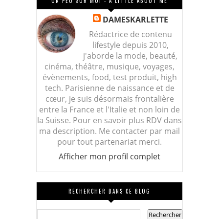
UN PEU SUR MOI - A LITTLE ABOUT ME
DAMESKARLETTE
Rédactrice de contenu
lifestyle depuis 2010,
j'aborde la mode, beauté,
cinéma, théâtre, musique, voyages,
évènements, food, test produit, high
tech. Parisienne de naissance et de
cœur, je suis désormais frontalière
entre la France et l'Italie et non loin de
la Suisse. Pour en savoir plus RDV dans
ma description. Me contacter par mail
pour tout partenariat merci.
Afficher mon profil complet
RECHERCHER DANS CE BLOG