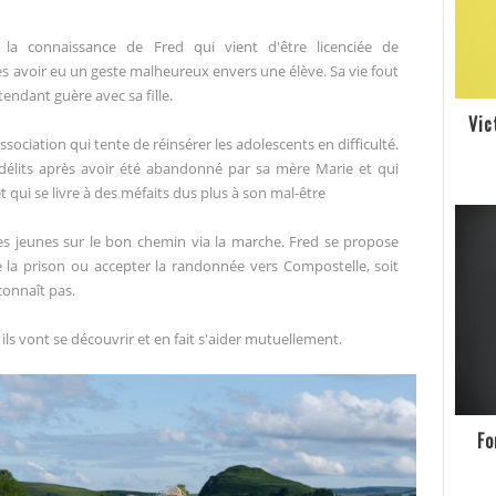
e la connaissance de Fred qui vient d'être licenciée de
près avoir eu un geste malheureux envers une élève. Sa vie fout
endant guère avec sa fille.
Vic
ssociation qui tente de réinsérer les adolescents en difficulté.
délits après avoir été abandonné par sa mère Marie et qui
et qui se livre à des méfaits dus plus à son mal-être
es jeunes sur le bon chemin via la marche. Fred se propose
 la prison ou accepter la randonnée vers Compostelle, soit
connaît pas.
ls vont se découvrir et en fait s'aider mutuellement.
Fo