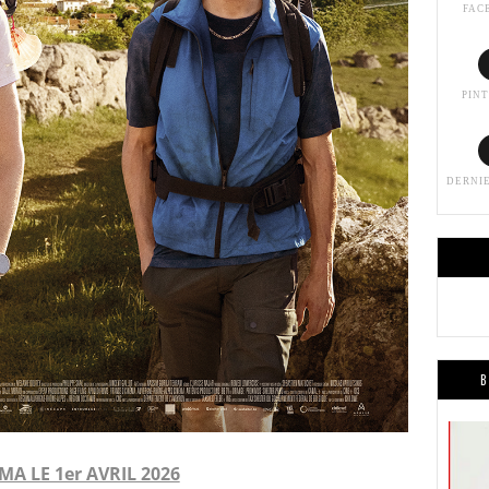
FAC
PIN
DERNI
B
MA LE 1er AVRIL 2026