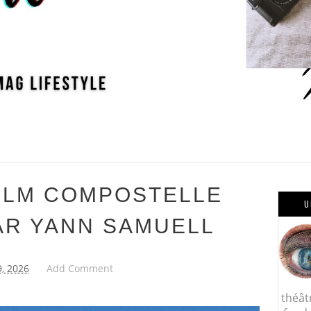
FILM COMPOSTELLE
U
AR YANN SAMUELL
, 2026
Add Comment
théât