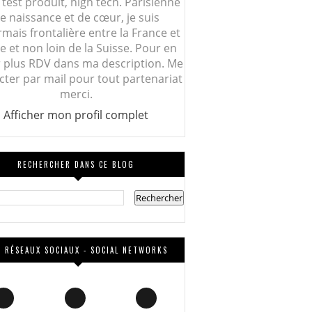
 test produit, high tech. Parisienne
e naissance et de cœur, je suis
mais frontalière entre la France et
lie et non loin de la Suisse. Pour en
r plus RDV dans ma description. Me
cter par mail pour tout partenariat
merci.
Afficher mon profil complet
RECHERCHER DANS CE BLOG
 RÉSEAUX SOCIAUX - SOCIAL NETWORKS