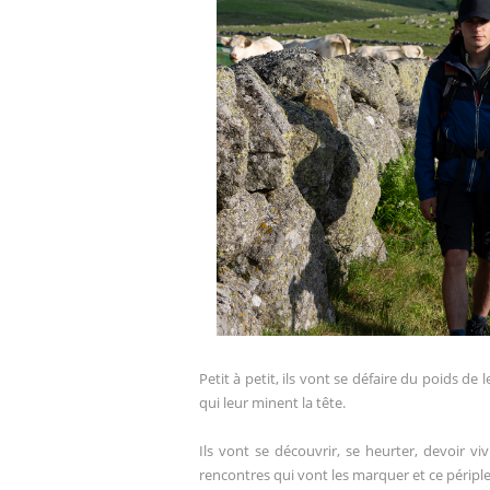
Petit à petit, ils vont se défaire du poids d
qui leur minent la tête.
Ils vont se découvrir, se heurter, devoir vi
rencontres qui vont les marquer et ce péripl