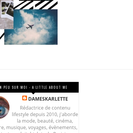
N PEU SUR MOI - A LITTLE ABOUT ME
DAMESKARLETTE
Rédactrice de contenu
lifestyle depuis 2010, j'aborde
la mode, beauté, cinéma,
re, musique, voyages, évènements,