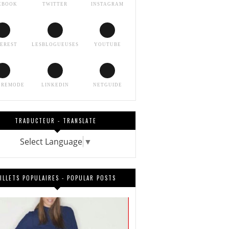
EBOOK
TWITTER
INSTAGRAM
TEREST
LESBLOGUEUSES
YOUTUBE
EREMODE
LINKEDIN
NETGUIDE
TRADUCTEUR - TRANSLATE
Select Language
▼
ILLETS POPULAIRES - POPULAR POSTS