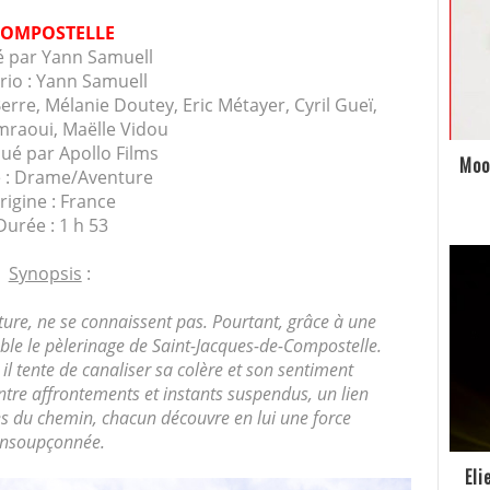
COMPOSTELLE
é par Yann Samuell
rio :
Yann Samuell
erre, Mélanie Doutey, Eric Métayer, Cyril Gueï,
mraoui, Maëlle Vidou
bué par Apollo Films
Moo
 : Drame/Aventure
rigine : France
Durée : 1 h 53
Synopsis
:
ure, ne se connaissent pas. Pourtant, grâce à une
ble le pèlerinage de Saint-Jacques-de-Compostelle.
 il tente de canaliser sa colère et son sentiment
ntre affrontements et instants suspendus, un lien
ves du chemin, chacun découvre en lui une force
insoupçonnée.
Eli