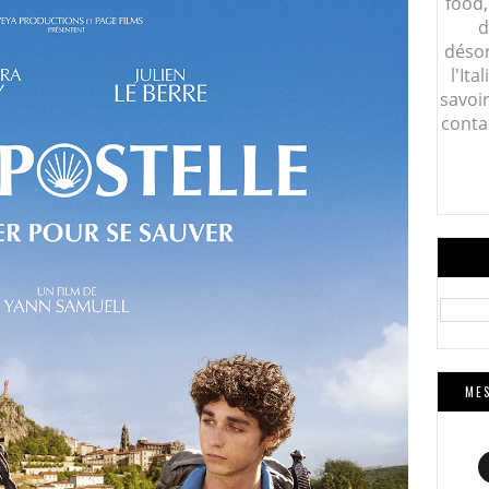
food,
d
désor
l'Ita
savoi
conta
MES