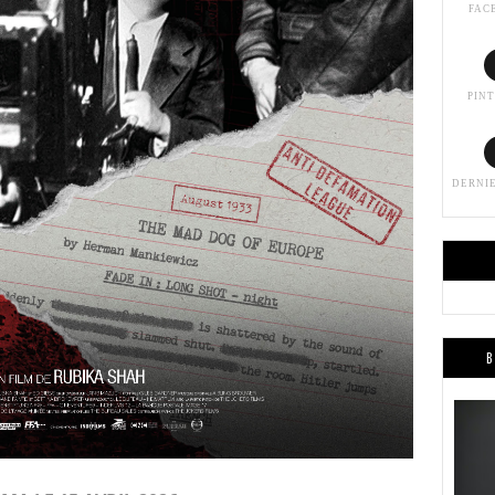
FAC
PIN
DERNI
B