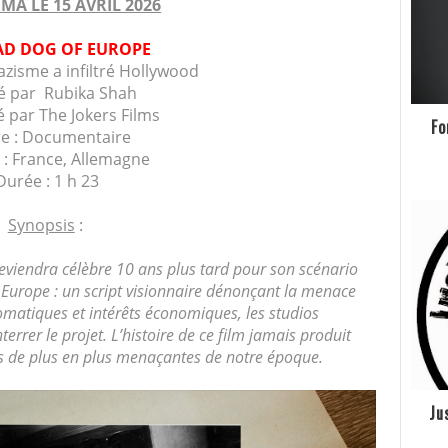
MA LE 15 AVRIL 2026
AD DOG OF EUROPE
zisme a infiltré Hollywood
sé par
Rubika Shah
é par The Jokers Films
Fo
e : Documentaire
 :
France, Allemagne
Durée : 1 h 23
Synopsis
:
eviendra célèbre 10 ans plus tard pour son scénario
 Europe : un script visionnaire dénonçant la menace
lomatiques et intérêts économiques, les studios
terrer le projet. L’histoire de ce film jamais produit
es de plus en plus menaçantes de notre époque.
Ju