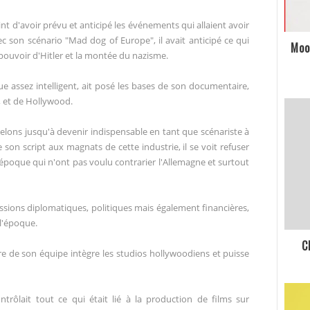
t d'avoir prévu et anticipé les événements qui allaient avoir
ec son scénario "Mad dog of Europe", il avait anticipé ce qui
Moo
u pouvoir d'Hitler et la montée du nazisme.
ue assez intelligent, ait posé les bases de son documentaire,
, et de Hollywood.
 échelons jusqu'à devenir indispensable en tant que scénariste à
son script aux magnats de cette industrie, il se voit refuser
 l'époque qui n'ont pas voulu contrarier l'Allemagne et surtout
essions diplomatiques, politiques mais également financières,
l'époque.
C
re de son équipe intègre les studios hollywoodiens et puisse
.
trôlait tout ce qui était lié à la production de films sur