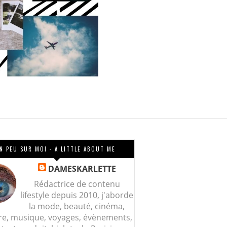
N PEU SUR MOI - A LITTLE ABOUT ME
DAMESKARLETTE
Rédactrice de contenu
lifestyle depuis 2010, j'aborde
la mode, beauté, cinéma,
re, musique, voyages, évènements,