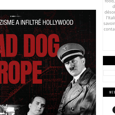
food,
d
désor
l'Ita
savoi
conta
MES