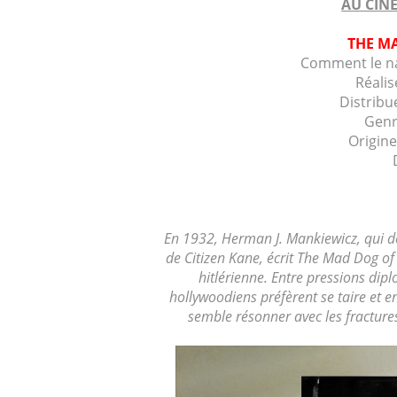
AU CINÉ
THE M
Comment le na
Réali
Distribu
Genr
Origine
En 1932, Herman J. Mankiewicz, qui d
de Citizen Kane, écrit The Mad Dog of
hitlérienne. Entre pressions dip
hollywoodiens préfèrent se taire et en
semble résonner avec les fractur