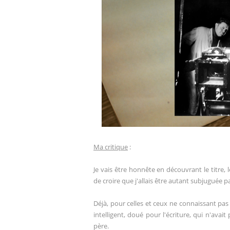
Ma critique
:
Je vais être honnête en découvrant le titre, l
de croire que j'allais être autant subjuguée 
Déjà, pour celles et ceux ne connaissant
intelligent, doué pour l'écriture, qui n'avai
père.