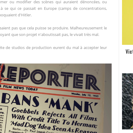
primer ou modifier des scènes qui auraient dénoncées, ou
 à se qui ce passait en Europe (camps de concentrations,
moquaient d'Hitler.
aient pas que cela puisse se produire. Malheureusement le
yant que son projet n'aboutissait pas, le vivait très mal.
 tête de studios de production eurent du mal à accepter leur
Vic