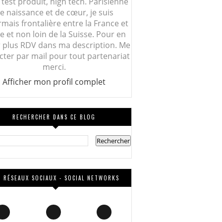
 test produit, high tech. Parisienne
e naissance et de cœur, je suis
mais frontalière entre la France et
lie et non loin de la Suisse. Pour en
r plus RDV dans ma description. Me
cter par mail pour tout partenariat
merci.
Afficher mon profil complet
RECHERCHER DANS CE BLOG
 RÉSEAUX SOCIAUX - SOCIAL NETWORKS