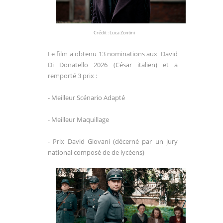
Crédit : Luca Zontini
Le film a obtenu 13 nominations aux
David
Di Donatello 2026 (César italien) et a
remporté 3 prix :
- Meilleur Scénario Adapté
- Meilleur Maquillage
- Prix David Giovani
(
d
écerné par un jury
national composé de de lycéens)