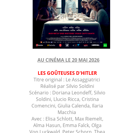
AU CINÉMA LE 20 MAI 2026
LES GOÛTEUSES D'HITLER
Titre original :
Le Assaggiatrici
Réalisé par Silvio Soldini
Scénario : Doriana Leondeff, Silvio
Soldini, Llucio Ricca, Cristina
Comencini, Giulia Calenda, Ilaria
Macchia
Avec :
Elisa Schlott, Max Riemelt,
Alma Hasun, Emma Falck, Olga
Von Luckwald, Peter Schorn, Thea