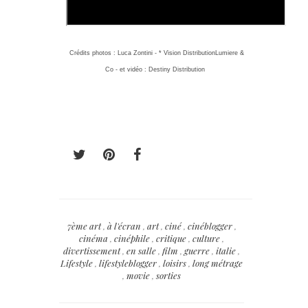
Crédits photos : Luca Zontini - * Vision DistributionLumiere &
Co - et vidéo : Destiny Distribution
7ème art
,
à l'écran
,
art
,
ciné
,
cinéblogger
,
cinéma
,
cinéphile
,
critique
,
culture
,
divertissement
,
en salle
,
film
,
guerre
,
italie
,
Lifestyle
,
lifestyleblogger
,
loisirs
,
long métrage
,
movie
,
sorties