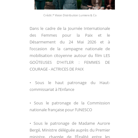
Crédit :*
Vision Distribution Lumiere & Co
Dans le cadre de la
Journée Internationale
des Femmes pour la Paix et le
D
ésarmement du 24 Mai 2026
et à
l’occasion de la campagne nationale de
mobilisation citoyenne autour du film
LES
GOÛTEUSES
D
'
HITLER
: FEMMES DE
COURAGE - ACTRICES DE PAIX
• Sous le haut patronage du Haut-
commissariat à l’Enfance
• Sous le patronage de la Commission
nationale française pour l’UNESCO
• Sous le patronage de Madame Aurore
Bergé, Ministre
d
éléguée auprès du Premier
ministre, chargée de l’Égalité entre
les