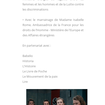
femmes et
les
hommes et de la Lutte contre
les
discriminations
• Avec le marrainage de Madame Isabelle
Rome, Ambassadrice de la France
pour
les
droits de l’Homme - Ministère de l'Europe et
des Affaires étrangères
En partenariat avec :
Babelio
Historia
L’Histoire
Le Livre de Poche
Le Mouvement de la paix
Lire