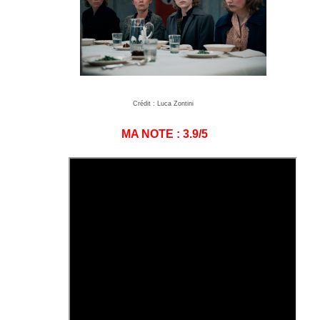
Crédit : Luca Zontini
MA NOTE : 3.9/5