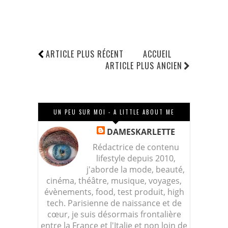
ARTICLE PLUS RÉCENT
ACCUEIL
ARTICLE PLUS ANCIEN
UN PEU SUR MOI - A LITTLE ABOUT ME
DAMESKARLETTE
Rédactrice de contenu
lifestyle depuis 2010,
j'aborde la mode, beauté,
cinéma, théâtre, musique, voyages,
évènements, food, test produit, high
tech. Parisienne de naissance et de
cœur, je suis désormais frontalière
entre la France et l'Italie et non loin de