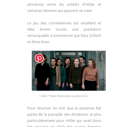
attirances entre les soldats d'Hitler et
certaines femmes qui peuvent se créer.
Le jeu des comédiennes est excellent et
elles livrent toutes une prestation
remarquable à commencer par Elisa Schlott
et Alma Asun.
Crédit :*
Vision Distribution Lumiere & Co
Pour résumer on voit que la paranoïa fait
partie de la panoplie des dictateurs et plus
particulièrement pour Hitler qui avait donc
fait recruter en 1942 des jeunes femmes