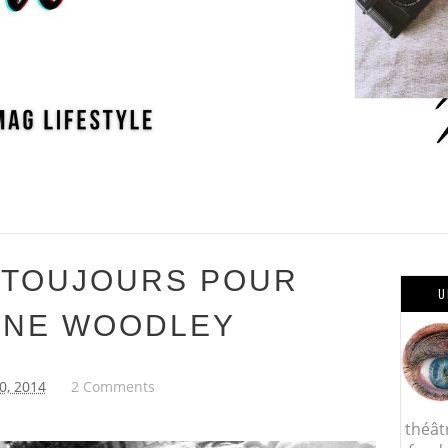
 TOUJOURS POUR
U
ENE WOODLEY
0, 2014
2 Comments
théât