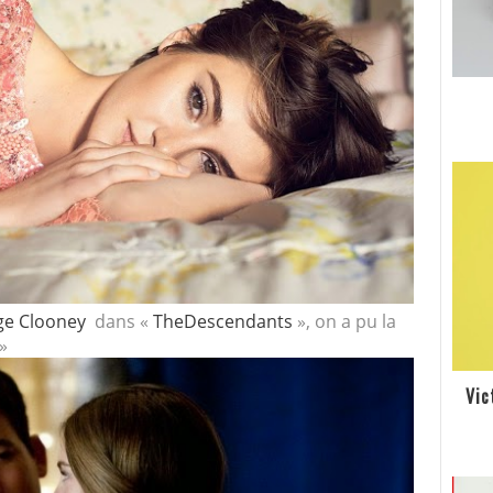
e Clooney
dans «
TheDescendants
», on a pu la
»
Vic