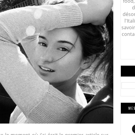
food,
d
désor
l'Ita
savoi
conta
MES