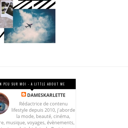
N PEU SUR MOI - A LITTLE ABOUT ME
DAMESKARLETTE
Rédactrice de contenu
lifestyle depuis 2010, j'aborde
la mode, beauté, cinéma,
re, musique, voyages, évènements,