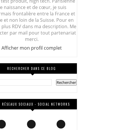
 test produit, high tech. Parisienne
e naissance et de cœur, je suis
mais frontalière entre la France et
lie et non loin de la Suisse. Pour en
r plus RDV dans ma description. Me
cter par mail pour tout partenariat
merci.
Afficher mon profil complet
RECHERCHER DANS CE BLOG
 RÉSEAUX SOCIAUX - SOCIAL NETWORKS