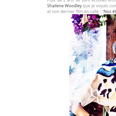
Plus de 2 ans se sont écoulés entr
Shailene Woodley
que je voyais co
et son dernier film en salle : "
Nos ét