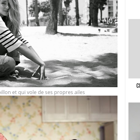
C
llon et qui vole de ses propres ailes