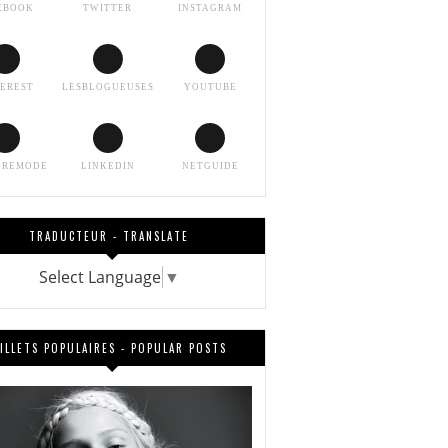
EBOOK
TWITTER
INSTAGRAM
TEREST
LESBLOGUEUSES
YOUTUBE
EREMODE
LINKEDIN
NETGUIDE
TRADUCTEUR - TRANSLATE
Select Language
▼
ILLETS POPULAIRES - POPULAR POSTS