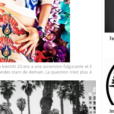
Fo
 bientôt 23 ans a une ascension fulgurante et il
randes stars de demain. La question n’est plus à
Ju