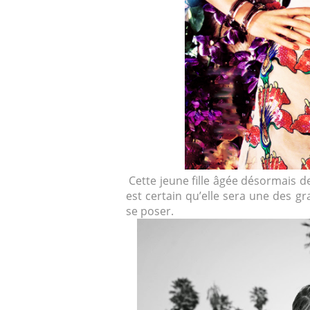
Cette jeune fille âgée désormais de
est certain qu’elle sera une des g
se poser.