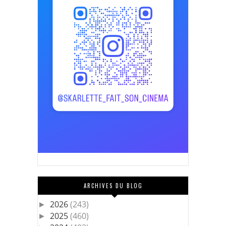
ARCHIVES DU BLOG
2026
(243)
►
2025
(460)
►