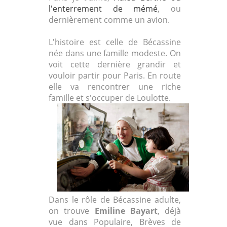
l'enterrement de mémé
, ou
dernièrement comme un avion.
L'histoire est celle de Bécassine
née dans une famille modeste. On
voit cette dernière grandir et
vouloir partir pour Paris. En route
elle va rencontrer une riche
famille et s'occuper de Loulotte.
Dans le rôle de Bécassine adulte,
on trouve
Emiline Bayart
, déjà
vue dans Populaire, Brèves de