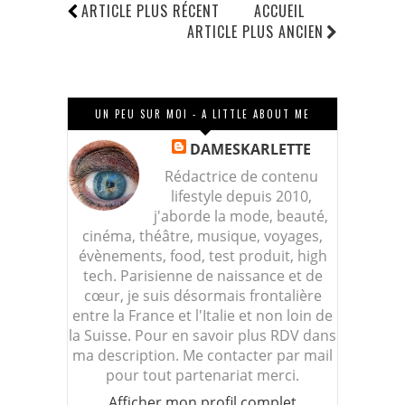
ARTICLE PLUS RÉCENT
ACCUEIL
ARTICLE PLUS ANCIEN
UN PEU SUR MOI - A LITTLE ABOUT ME
DAMESKARLETTE
Rédactrice de contenu
lifestyle depuis 2010,
j'aborde la mode, beauté,
cinéma, théâtre, musique, voyages,
évènements, food, test produit, high
tech. Parisienne de naissance et de
cœur, je suis désormais frontalière
entre la France et l'Italie et non loin de
la Suisse. Pour en savoir plus RDV dans
ma description. Me contacter par mail
pour tout partenariat merci.
Afficher mon profil complet