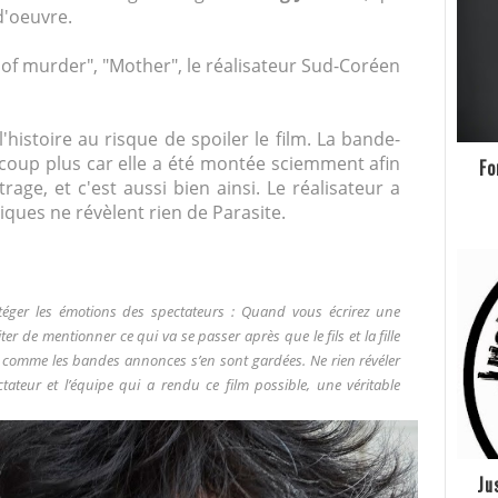
d'oeuvre.
f murder", "Mother", le réalisateur Sud-Coréen
'histoire au risque de spoiler le film. La bande-
oup plus car elle a été montée sciemment afin
Fo
age, et c'est aussi bien ainsi. Le réalisateur a
iques ne révèlent rien de Parasite.
éger les émotions des spectateurs : Quand vous écrirez une
iter de mentionner ce qui va se passer après que le fils et la fille
ut comme les bandes annonces s’en sont gardées. Ne rien révéler
ctateur et l’équipe qui a rendu ce film possible, une véritable
Ju