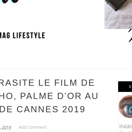
RASITE LE FILM DE
U
HO, PALME D'OR AU
 DE CANNES 2019
théât
, 2019
Add Comment