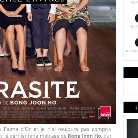
FAC
PIN
DERNI
B
la Palme d'Or et je n'ai toujours pas compris
ec le dernier long métrage de
Bong Joon Ho
, qui