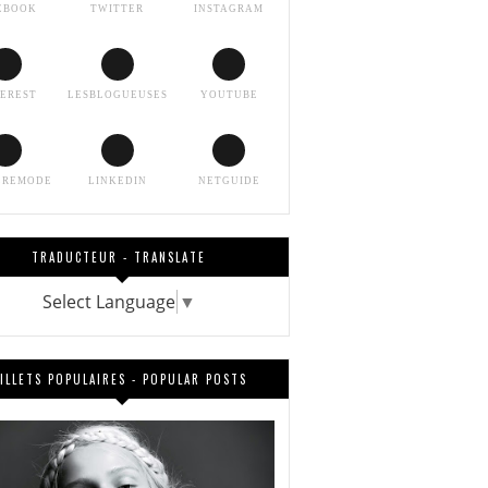
EBOOK
TWITTER
INSTAGRAM
TEREST
LESBLOGUEUSES
YOUTUBE
EREMODE
LINKEDIN
NETGUIDE
TRADUCTEUR - TRANSLATE
Select Language
▼
ILLETS POPULAIRES - POPULAR POSTS