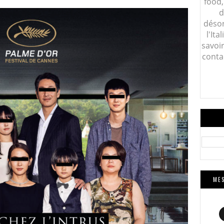
food,
d
désor
l'Ita
savoi
conta
MES