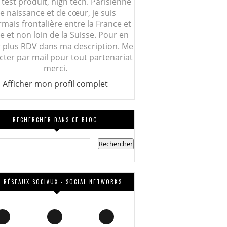
 test produit, high tech. Parisienne
e naissance et de cœur, je suis
mais frontalière entre la France et
lie et non loin de la Suisse. Pour en
r plus RDV dans ma description. Me
cter par mail pour tout partenariat
merci.
Afficher mon profil complet
RECHERCHER DANS CE BLOG
 RÉSEAUX SOCIAUX - SOCIAL NETWORKS