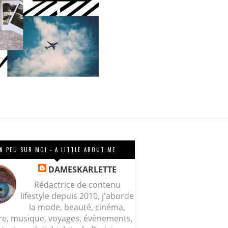
N PEU SUR MOI - A LITTLE ABOUT ME
DAMESKARLETTE
Rédactrice de contenu
lifestyle depuis 2010, j'aborde
la mode, beauté, cinéma,
re, musique, voyages, évènements,