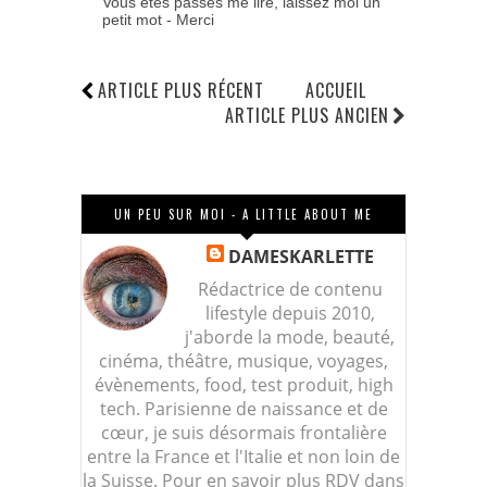
Vous êtes passés me lire, laissez moi un
petit mot - Merci
ARTICLE PLUS RÉCENT
ACCUEIL
ARTICLE PLUS ANCIEN
UN PEU SUR MOI - A LITTLE ABOUT ME
DAMESKARLETTE
Rédactrice de contenu
lifestyle depuis 2010,
j'aborde la mode, beauté,
cinéma, théâtre, musique, voyages,
évènements, food, test produit, high
tech. Parisienne de naissance et de
cœur, je suis désormais frontalière
entre la France et l'Italie et non loin de
la Suisse. Pour en savoir plus RDV dans