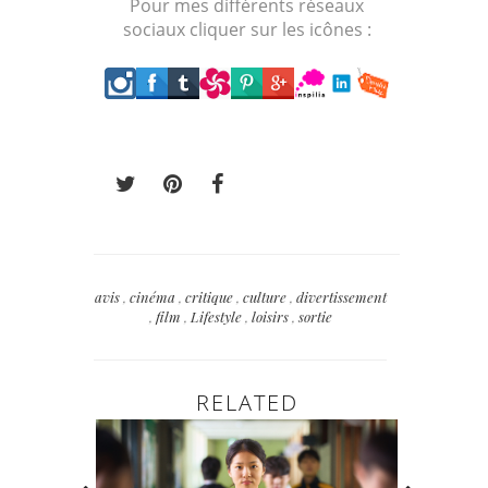
Pour mes différents réseaux
sociaux cliquer sur les icônes :
avis
,
cinéma
,
critique
,
culture
,
divertissement
,
film
,
Lifestyle
,
loisirs
,
sortie
RELATED