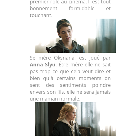
premier rôle au cinéma. Il est tout
bonnement formidable et
touchant.
Se mère Oksnana, est joué par
Anna Slyu
. Être mère elle ne sait
pas trop ce que cela veut dire et
bien qu'à certains moments on
sent des sentiments poindre
envers son fils, elle ne sera jamais
une maman normale.