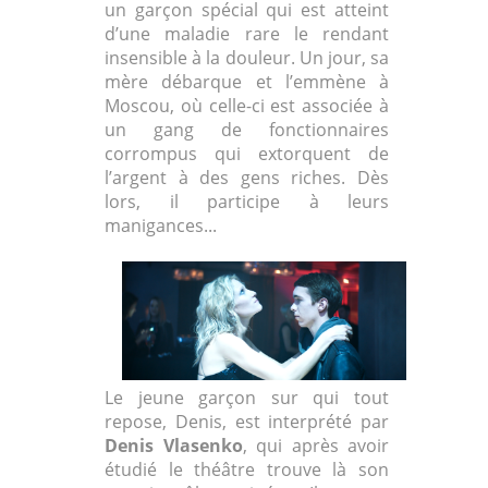
un garçon spécial qui est atteint
d’une maladie rare le rendant
insensible à la douleur. Un jour, sa
mère débarque et l’emmène à
Moscou, où celle-ci est associée à
un gang de fonctionnaires
corrompus qui extorquent de
l’argent à des gens riches. Dès
lors, il participe à leurs
manigances...
Le jeune garçon sur qui tout
repose, Denis, est interprété par
Denis Vlasenko
, qui après avoir
étudié le théâtre trouve là son