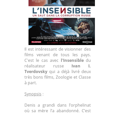
Il est intéressant de visionner des
films venant de tous les pays.
C'est le cas avec
l'Insensible
du
réalisateur russe
Ivan I.
Tverdovsky
qui a déjà livré deux
très bons films, Zoologie et Classe
à part.
Synopsis
:
Denis a grandi dans l’orphelinat
où sa mère l’a abandonné. C’est