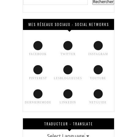
MES RÉSEAUX SOCIAUX - SOCIAL NETWORKS
FACEBOOK
TWITTER
INSTAGRAM
PINTEREST
LESBLOGUEUSES
YOUTUBE
DERNIEREMODE
LINKEDIN
NETGUIDE
TRADUCTEUR - TRANSLATE
Select Language
▼