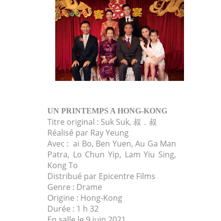
UN PRINTEMPS A HONG-KONG
Titre original : Suk Suk, 叔．叔
Réalisé par Ray Yeung
Avec : ai Bo, Ben Yuen, Au Ga Man
Patra, Lo Chun Yip, Lam Yiu Sing,
Kong To
Distribué par Epicentre Films
Genre : Drame
Origine : Hong-Kong
Durée : 1 h 32
En salle le 9 juin 2021