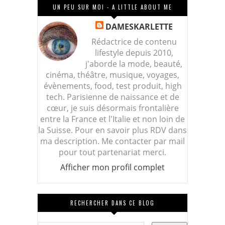
UN PEU SUR MOI - A LITTLE ABOUT ME
DAMESKARLETTE
Rédactrice de contenu
lifestyle depuis 2010,
j'aborde la mode, beauté,
cinéma, théâtre, musique, voyages,
évènements, food, test produit, high
tech. Parisienne de naissance et de
cœur, je suis désormais frontalière
entre la France et l'Italie et non loin de
la Suisse. Pour en savoir plus RDV dans
ma description. Me contacter par mail
pour tout partenariat merci.
Afficher mon profil complet
RECHERCHER DANS CE BLOG