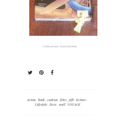
Crédits photos : Dame Skarlette
avion
,
book
,
cadeau
,
fêtes
,
gift
,
lecture
,
Lifestyle
,
livre
,
noël
,
VOYAGE