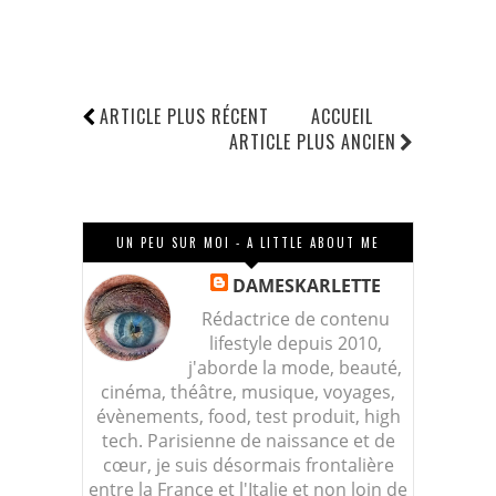
ARTICLE PLUS RÉCENT
ACCUEIL
ARTICLE PLUS ANCIEN
UN PEU SUR MOI - A LITTLE ABOUT ME
DAMESKARLETTE
Rédactrice de contenu
lifestyle depuis 2010,
j'aborde la mode, beauté,
cinéma, théâtre, musique, voyages,
évènements, food, test produit, high
tech. Parisienne de naissance et de
cœur, je suis désormais frontalière
entre la France et l'Italie et non loin de