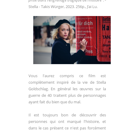
prise dans l’engrenage tragique de l’histoire
". -
Stella -
Takis Würger, 2023. 256p., J’ai Lu.
Vous l'aurez compris ce film est
complètement inspiré de la vie de Stella
Goldschlag. En général les œuvres sur la
guerre de 40 traitent plus de personnages
ayant fait du bien que du mal.
Il est toujours bon de découvrir des
personnes qui ont marqué l'histoire, et
dans le cas présent ce n'est pas forcément