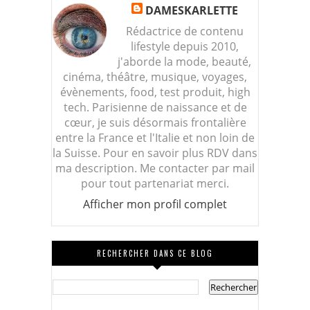
DAMESKARLETTE
Rédactrice de contenu
lifestyle depuis 2010,
j'aborde la mode, beauté,
cinéma, théâtre, musique, voyages,
évènements, food, test produit, high
tech. Parisienne de naissance et de
cœur, je suis désormais frontalière
entre la France et l'Italie et non loin de
la Suisse. Pour en savoir plus RDV dans
ma description. Me contacter par mail
pour tout partenariat merci.
Afficher mon profil complet
RECHERCHER DANS CE BLOG