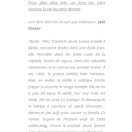
Pour aller plus loin, un livre est paru
contant la vie de cette femme
:
«
Un livre dont on ne sort pas indemne
.»,
Joël
Dicker
"
Berlin, 1942. Friedrich, jeune Suisse installé à
Berlin, rencontre Kristin dans une école d’art.
Elle l’entraîne dans les folles nuits de la
capitale, l’enivre de cognac dans des cabarets
clandestins et lui donne son premier baiser. À
ses côtés, la guerre semble bien lointaine.
Mais un matin, la réalité le rattrape. Kristin
frappe à sa porte, le visage tuméfié. Elle ne lui
a pas dit toute la vérité. Son vrai nom est
Stella, elle est juive. La Gestapo l’a démasquée
et l’oblige à conclure un pacte inhumain :
dénoncer des Juifs pour sauver sa famille. Ce
roman, inspiré de l’histoire vraie de Stella
Goldschlag, dresse le portrait d’une femme