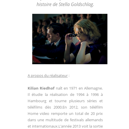
histoire de Stella Goldschlag.
A propos du réalisateur
:
Kilian Riedhof
naît en 1971 en Allemagne.
Il étudie la réalisation de 1994 à 1996 à
Hambourg et tourne plusieurs séries et
téléfilms dès 2000.En 2012, son téléfilm
Home video remporte un total de 20 prix
dans une multitude de festivals allemands
et internationaux.L’année 2013 voit la sortie