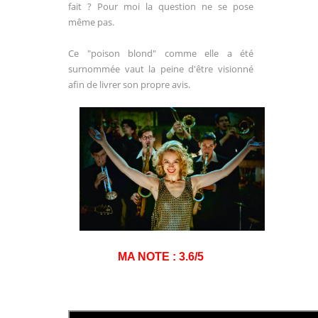
fait ? Pour moi la question ne se pose
même pas.
Ce "poison blond" comme elle a été
surnommée vaut la peine d'être visionné
afin de livrer son propre avis.
MA NOTE : 3.6/5