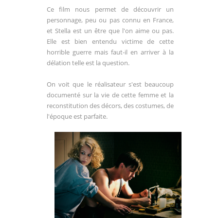
Ce film nous permet de découvrir un
personnage, peu ou pas connu en France,
et Stella est un être que l'on aime ou pas.
Elle est bien entendu victime de cette
horrible guerre mais faut-il en arriver à la
délation telle est la question.
On voit que le réalisateur s'est beaucoup
documenté sur la vie de cette femme et la
reconstitution des décors, des costumes, de
l'époque est parfaite.