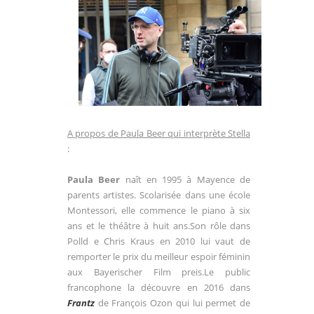
A propos de Paula Beer qui interprète Stella
:
Paula Beer
naît en 1995 à Mayence de
parents artistes. Scolarisée dans une école
Montessori, elle commence le piano à six
ans et le théâtre à huit ans.Son rôle dans
Polld e Chris Kraus en 2010 lui vaut de
remporter le prix du meilleur espoir féminin
aux Bayerischer Film preis.Le public
francophone la découvre en 2016 dans
Frantz
de François Ozon qui lui permet de