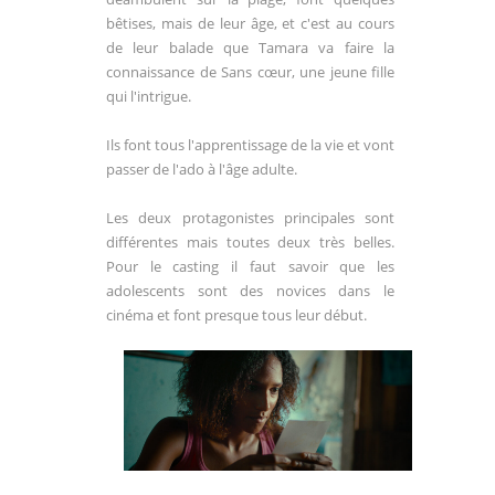
bêtises, mais de leur âge, et c'est au cours
de leur balade que Tamara va faire la
connaissance de Sans cœur, une jeune fille
qui l'intrigue.
Ils font tous l'apprentissage de la vie et vont
passer de l'ado à l'âge adulte.
Les deux protagonistes principales sont
différentes mais toutes deux très belles.
Pour le casting il faut savoir que les
adolescents sont des novices dans le
cinéma et font presque tous leur début.