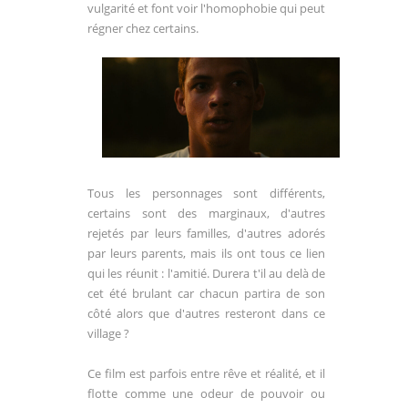
vulgarité et font voir l'homophobie qui peut
régner chez certains.
Tous les personnages sont différents,
certains sont des marginaux, d'autres
rejetés par leurs familles, d'autres adorés
par leurs parents, mais ils ont tous ce lien
qui les réunit : l'amitié. Durera t'il au delà de
cet été brulant car chacun partira de son
côté alors que d'autres resteront dans ce
village ?
Ce film est parfois entre rêve et réalité, et il
flotte comme une odeur de pouvoir ou