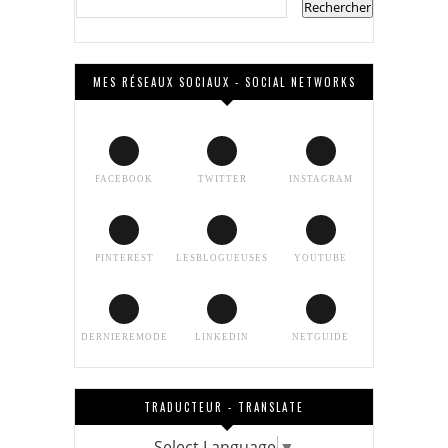
MES RÉSEAUX SOCIAUX - SOCIAL NETWORKS
FACEBOOK
TWITTER
INSTAGRAM
PINTEREST
LESBLOGUEUSES
YOUTUBE
DERNIEREMODE
LINKEDIN
NETGUIDE
TRADUCTEUR - TRANSLATE
Select Language
▼