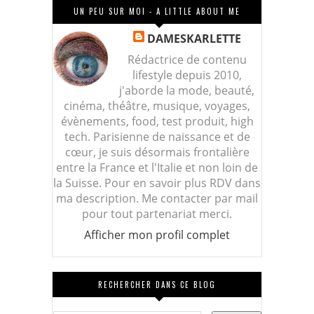
UN PEU SUR MOI - A LITTLE ABOUT ME
DAMESKARLETTE
Rédactrice de contenu
lifestyle depuis 2010,
j'aborde la mode, beauté,
cinéma, théâtre, musique, voyages,
évènements, food, test produit, high
tech. Parisienne de naissance et de
cœur, je suis désormais frontalière
entre la France et l'Italie et non loin de
la Suisse. Pour en savoir plus RDV dans
ma description. Me contacter par mail
pour tout partenariat merci.
Afficher mon profil complet
RECHERCHER DANS CE BLOG