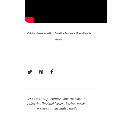
Crédits photos et vidéo : Sunshine Makers - Prevail Media
Group
chanson
,
clip
,
culture
,
divertissement
,
Lifestyle
,
lifestyleblogger
,
loisirs
,
music
,
musique
,
nouveauté
,
single