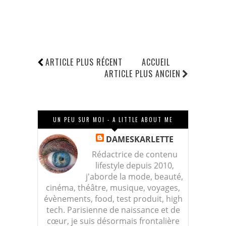
ARTICLE PLUS RÉCENT
ACCUEIL
ARTICLE PLUS ANCIEN
UN PEU SUR MOI - A LITTLE ABOUT ME
DAMESKARLETTE
Rédactrice de contenu
lifestyle depuis 2010,
j'aborde la mode, beauté,
cinéma, théâtre, musique, voyages,
évènements, food, test produit, high
tech. Parisienne de naissance et de
cœur, je suis désormais frontalière